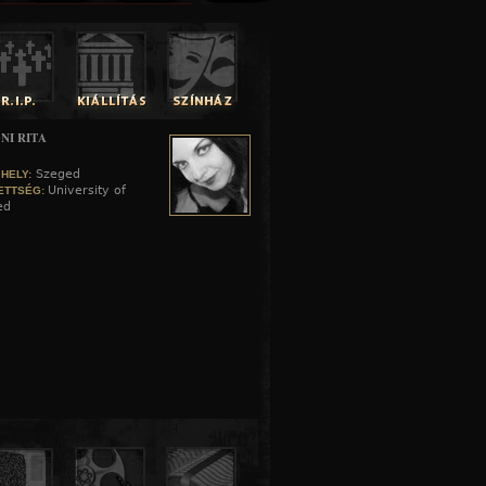
NI RITA
Szeged
 HELY:
University of
ETTSÉG:
ed