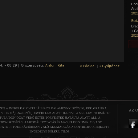
Cha
Arct
2026
Buda
Brag
+ Ca
2026
4. - 08:29 | © szerzőség:
Antoni Rita
« Főoldal
|
«
Gyűjtőhöz