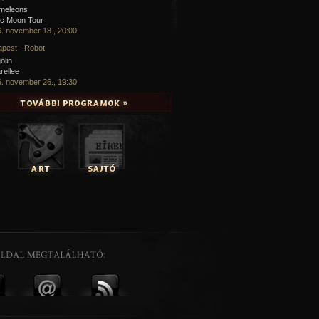
meleons
ic Moon Tour
. november 18., 20:00
pest - Robot
olin
rellee
. november 26., 19:30