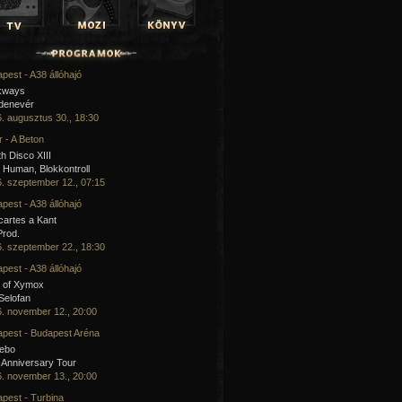
pest - A38 állóhajó
kways
 denevér
. augusztus 30., 18:30
 - A Beton
h Disco XIII
Human, Blokkontroll
. szeptember 12., 07:15
pest - A38 állóhajó
artes a Kant
Prod.
. szeptember 22., 18:30
pest - A38 állóhajó
 of Xymox
 Selofan
. november 12., 20:00
pest - Budapest Aréna
cebo
 Anniversary Tour
. november 13., 20:00
pest - Turbina