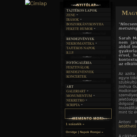
TAJTÉKOS LAPOK
Magya
ZENE
ÍRÁSOK
EGYÜTTESEK
BOSZORKÁNYKONYHA
"Nincse
IRODALOM
INTERJÚK
FEKETE HUMOR
metszésp
FILM
FORDÍTÁSOK
KÉPES
MŰVÉSZET
DALSZÖVEGEK
Sarah Ma
RENDEZVÉNYEK
SZÖVEGES
ÍRÁSTÖRTÉNET
nem jár
NEKROMANTIKA
abból in
TAJTÉKOS NAPOK
AKTUÁLIS
gyakorl
R.I.P.
A MÚLT
érvel, 
kontextu
FOTÓGALÉRIA
az elkül
FESZTIVÁLOK
RENDEZVÉNYEK
Az azóta 
KONCERTEK
egyre töb
szubkultú
ART
Joshua Gu
Hodkinson
GALERIART
személyes
MONUMENTUM
ARTGALERI
jeletőség
NEKRETRO
TEMETŐK
KÉPREGÉNYEK
dolgozat
SCRIPTA
SZUBKULT
TEMPLOMOK
LAKÁSKULTS
összeállít
NOVELLÁK
FEKETE LYUK
VÁRAK
mint tíz 
VERSEK
RELIKVIÁK
HELYEK
HALÁLTÁNC
Antoni 
1 százalék »
letölthető 
Orridge | Napok Romjai »
A cikkhez