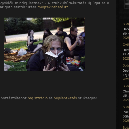
ágyódók mindig lesznek" - A szubkultúra-kutatás új útjai és a
r goth színtér" írása
megtekinthető itt
.
Buda
Dar
elő:
2026
Győr
Deat
XTR 
2026
Buda
Desc
Zaj 
2026
Buda
Clan
elő:
 hozzászóláshoz
regisztráció
és
bejelentkezés
szükséges!
2026
Buda
Pla
30th
2026
Buda