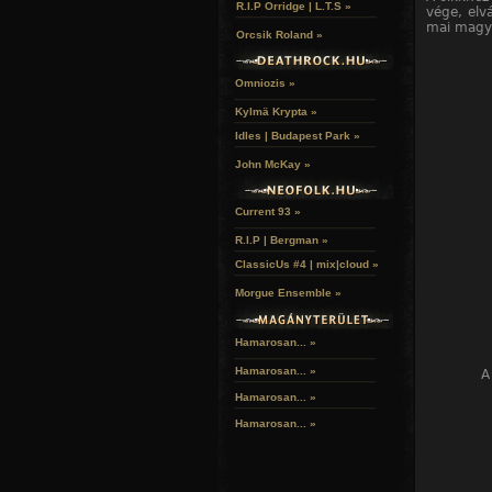
R.I.P Orridge | L.T.S »
vége, elv
mai magya
Orcsik Roland »
Omniozis »
Kylmä Krypta »
Idles | Budapest Park »
John McKay »
Current 93 »
R.I.P | Bergman »
ClassicUs #4 | mix|cloud »
Morgue Ensemble »
Hamarosan... »
Hamarosan...
»
A
Hamarosan...
»
Hamarosan...
»