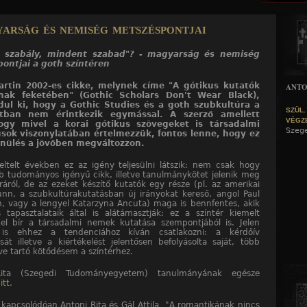
Jump to navigation
rság és nemiség metszéspontjai
n szabály, mindent szabad"? - magyarság és nemiség
ontjai a goth színtéren
rtin 2002-es cikke, melynek címe "A gótikus kutatók
ANTO
nak feketében" (Gothic Scholars Don't Wear Black),
dul ki, hogy a Gothic Studies és a goth szubkultúra a
SZÜL.
atban nem érintkezik egymással. A szerző amellett
VÉGZ
hogy mivel a korai gótikus szövegeket is társadalmi
Szeg
sok viszonylatában értelmezzük, fontos lenne, hogy ez
önülés a jövőben megváltozzon.
eltelt években ez az igény teljesülni látszik: nem csak hogy
b tudományos igényű cikk, illetve tanulmánykötet jelenik meg
ráról, de az ezeket készítő kutatók egy része (pl. az amerikai
nn, a szubkultúrakutatásban új irányokat kereső, angol Paul
, vagy a lengyel Katarzyna Ancuta) maga is bennfentes, akik
 tapasztalataik által is alátámasztják: ez a színtér kiemelt
gel bír a társadalmi nemek kutatása szempontjából is. Jelen
 is ehhez a tendenciához kíván csatlakozni: a kérdőív
ását illetve a kiértékelést jelentősen befolyásolta saját, több
éve tartó kötődésem a színtérhez.
Rita (Szegedi Tudományegyetem) tanulmányának egésze
itt
.
 kapcsolódóan Antoni Rita és Gál Attila "A romantikának nincs