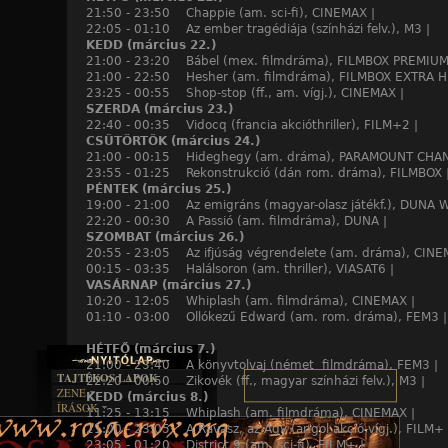
21:50 - 23:50 Chappie (am. sci-fi), CINEMAX |
22:05 - 01:10 Az ember tragédiája (színházi felv.), M3 |
KEDD (március 22.)
21:00 - 23:20 Bábel (mex. filmdráma), FILMBOX PREMIUM
21:00 - 22:50 Hesher (am. filmdráma), FILMBOX EXTRA H
23:25 - 00:55 Shop-stop (ff., am. vígj.), CINEMAX |
SZERDA (március 23.)
22:40 - 00:35 Vidocq (francia akcióthriller), FILM+2 |
CSÜTÖRTÖK (március 24.)
21:00 - 00:15 Hideghegy (am. dráma), PARAMOUNT CHAN
23:55 - 01:25 Rekonstrukció (dán rom. dráma), FILMBOX 
PÉNTEK (március 25.)
19:00 - 21:00 Az emigráns (magyar-olasz játékf.), DUNA 
22:20 - 00:30 A Passió (am. filmdráma), DUNA |
SZOMBAT (március 26.)
20:55 - 23:05 Az ifjúság végrendelete (am. dráma), CINE
00:15 - 03:35 Halálsoron (am. thriller), VIASAT6 |
VASÁRNAP (március 27.)
10:20 - 12:05 Whiplash (am. filmdráma), CINEMAX |
01:10 - 03:00 Ollókezű Edward (am. rom. dráma), FEM3 |
HÉTFŐ (március 7.)
21:00 - 23:40 A könyvtolvaj (német filmdráma), FEM3 |
TAJTÉKOS LAPOK
22:20 - 00:50 Zikovék (ff., magyar színházi felv.), M3 |
ZENE
KEDD (március 8.)
ÍRÁSOK
EGYÜTTESEK
11:25 - 13:15 Whiplash (am. filmdráma), CINEMAX |
BOSZORKÁNYKONYHA
IRODALOM
INTERJÚK
21:00 - 23:05 A Ravasz, az Agy (angol akció-vígj.), FILM+ 
FEKETE HUMOR
FILM
23:05 - 01:20 District 9 (am. sci-fi), FILM+ |
FORDÍTÁSOK