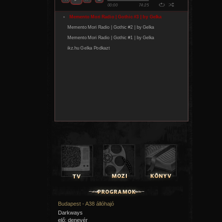
23:00 - 02:00 New York bandái (olasz akcióf.), FILM+ |
01:20 - 03:30 Good Will Hunting (am. dráma), FILM MÁNI
02:25 - 04:25 Sweeney Todd (am.-angol zenés dráma), H
VASÁRNAP (február 28.)
17:55 - 19:20 Mamma Gógó (izl. filmdráma), FILMBOX |
18:25 - 21:00 Pi élete (am. kalandf.), FEM3 |
21:50 - 23:30 Távol az emberektől (francia dráma), CINEM
HÉTFŐ (február 15.)
22:55 - 00:50 Seattle öt napja (francia-kan. akcióf.), FILM
23:10 - 01:10 Hotel Ruanda (olasz filmdráma), CINEMAX 2
KEDD (február 16.)
16:40 - 18:45 Nagy Hal (am. kalandf.), CINEMAX |
23:40 - 01:15 Liza, a rókatündér (magyar rom. vígj.), HBO
SZERDA (február 17.)
18:15 - 20:00 Llewyn Davis világa (francia dráma), DIGI F
20:00 - 22:00 Zongoralecke (francia rom. dráma), CINEM
CSÜTÖRTÖK (február 18.)
08:00 - 10:05 Good bye, Lenin! (német vígj.), CINEMAX |
00:25 - 01:35 Cinema Inferno (szín.-ff., magyar dokf.), FE
PÉNTEK (február 19.)
22:15 - 23:50 Drága Miss Hatto (angol filmdráma), FILMB
23:05 - 00:25 Elefánt (am. filmdráma), CINEMAX 2 |
SZOMBAT (február 20.)
22:00 - 23:55 Üvegtigris 3 (magyar vígj.), DUNA |
Budapest - A38 állóhajó
22:45 - 02:15 A rettenthetetlen (am. dráma), RTL KLUB |
23:20 - 01:30 Grindhouse: Halálbiztos (am. thriller), COOL
Darkways
elő: denevér
VASÁRNAP (február 21.)