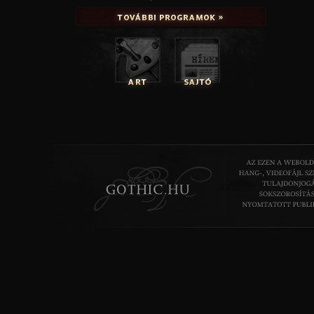
HÉTFŐ (február 1.)
22:35 - 00:40 Rózsakiállítás (magyar színházi felv.), |
22:55 - 00:25 Rekonstrukció (dán rom. dráma), FILMBOX 
KEDD (február 2.)
22:50 - 00:50 Madárka (am. filmdráma), CINEMAX |
01:10 - 03:15 Aglaja (magyar-román dráma), FILM+2 |
SZERDA (február 3.)
22:25 - 00:35 Cseresznyéskert (magyar tévéf.), M3 |
23:25 - 00:20 A38 Hajó színpadán - Szelindek, M2 |
CSÜTÖRTÖK (február 4.)
22:40 - 23:35 Seb (magyar dokumentumf.), HBO |
22:50 - 00:35 Meteo (magyar filmdráma), DUNA |
PÉNTEK (február 5.)
22:00 - 23:50 Az utolsó asszony (francia dráma), CINEMAX
22:55 - 00:55 Vidocq (francia thriller), FILM+2 |
SZOMBAT (február 6.)
21:55 - 23:45 Üvegtigris (magyar vígj.), DUNA |
00:30 - 02:15 Viharsarok (magyar-német dráma), CINEMA
VASÁRNAP (február 7.)
23:10 - 23:40 Holdon át (magyar kísérleti f.), M2 |
00:30 - 01:20 Europe In Concert - PJ Harvey, M2 |
HÉTFŐ (január 25.)
21:00 - 22:55 Idétlen időkig (am. vígj.), FILMCAFE |
00:15 - 02:35 Apám nevében (angol-ír életr. drám.), DIGI 
KEDD (január 26.)
21:00 - 23:00 A király beszéde (angol dráma), FILMBOX E