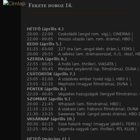
Fekete doboz 14.
Jump to navigation
____________________________________________________
HÉTFŐ (április 4.)
20:00 - 22:00 Csokoládé (angol rom. vígj.), CINEMAX |
22:00 - 00:05 Hosszú utazás (am. rom. dráma), HBO |
KEDD (április 5.)
01:25 - 03:00 127 óra (am.-angol életr. drám.), FEM3 |
20:00 - 20:55 A sebész (am. drámasorozat, II./1. rész), H
SZERDA (április 6.)
22:55 - 00:55 A holló (am. thriller), VIASAT6 |
23:05 - 00:45 Mindent anyámról (sp. filmdráma), DUNA |
CSÜTÖRTÖK (április 7.)
23:05 - 01:00 A százéves ember (svéd vígj.), HBO 3 |
23:55 - 02:15 Mephisto (magyar filmdráma), DUNA |
PÉNTEK (április 8.)
22:20 - 00:05 Végzetes hazugságok (lengyel filmdráma),
SZOMBAT (április 9.)
20:00 - 21:45 Whiplash (am. filmdráma), HBO |
21:10 - 23:10 A szakasz (am. háborús filmdráma), DUNA 
21:30 - 23:25 Sweeney Todd (angol zenés dráma), HBO 2
VASÁRNAP (április 10.)
00:30 - 02:15 Sose halunk meg! (magyar játékf.), FEM3 |
22:25 - 00:20 Legenda vagyok (am. thriller), RTL KLUB |
HÉTFŐ (március 21.)