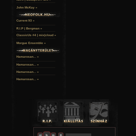
20:00 - 22:00 Chappie (am. sci-fi), CINEMAX |
John McKay »
PÉNTEK (március 4.)
21:00 - 23:20 Lepattintva (am. rom. vígj.), FEM3 |
22:00 - 00:35 Vérző olaj (am. filmdráma), CINEMAX 2 |
Current 93 »
SZOMBAT (március 5.)
16:30 - 18:30 Zongoralecke (francia dráma), CINEMAX
R.I.P | Bergman »
20:15 - 22:00 Sin City: Ölni tudnál érte (szín.-ff., am. akc
ClassicUs #4 | mix|cloud »
|
23:45 - 01:55 Ellenség a kapuknál (angol-írfilmdráma), 
Morgue Ensemble »
01:15 - 04:00 A tökéletes trükk (angol thriller), RTL KLUB 
VASÁRNAP (március 6.)
Hamarosan... »
20:00 - 22:10 Hosszú utazás (am. dráma), HBO |
20:05 - 22:00 Vadon (am. életr. drám.), HBO 2 |
Hamarosan...
»
20:45 - 23:00 Éjsötét árnyék (am. horror-vígj.), FILM+ |
Hamarosan...
»
KEDD (február 23.)
Hamarosan...
»
18:20 - 20:00 Eszmélet (angol filmdráma), CINEMAX |
21:00 - 21:55 Humans (angol sorozat, I./3. rész), FILMCAF
SZERDA (február 24.)
21:25 - 23:25 Hotel Ruanda (olasz filmdráma), CINEMAX |
00:05 - 01:25 Ideglelés (szín.-ff., am. horror), FILMBOX |
CSÜTÖRTÖK (február 25.)
21:00 - 23:05 Kontroll (magyar thriller), FILMCAFE |
00:45 - 02:25 Liza, a rókatündér (magyar vígj.), HBO |
PÉNTEK (február 26.)
00:10 - 02:20 A szabadság határai (am. filmdráma), FEM3
SZOMBAT (február 27.)
21:00 - 23:15 Fekete hattyú (am. filmdráma), FEM3 |