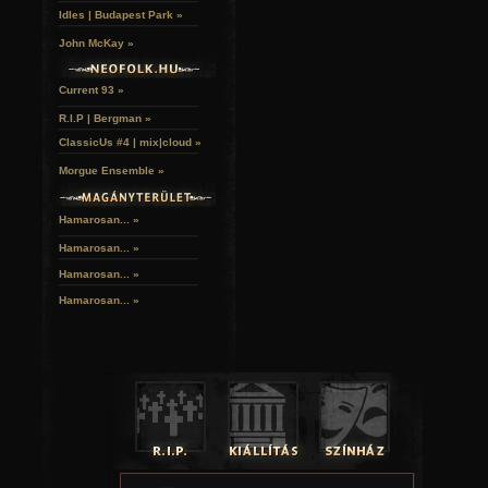
Idles | Budapest Park »
John McKay »
Current 93 »
R.I.P | Bergman »
ClassicUs #4 | mix|cloud »
Morgue Ensemble »
Hamarosan... »
Hamarosan...
»
Hamarosan...
»
Hamarosan...
»