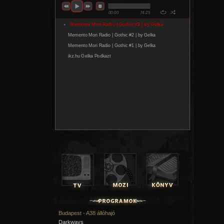
Budapest - A38 állóhajó
Darkways