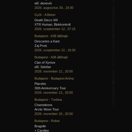
elő: denevér
2026. augusztus 30., 18:30
Győr - A Beton
Death Disco XIII
XTR Human, Blokkontroll
2026. szeptember 12., 07:15
Budapest - A38 állóhajó
Descartes a Kant
Zaj Prod.
2026. szeptember 22., 18:30
Budapest - A38 állóhajó
Clan of Xymox
elő: Selofan
2026. november 12., 20:00
Budapest - Budapest Aréna
Placebo
30th Anniversary Tour
2026. november 13., 20:00
Budapest - Turbina
Chameleons
Arctic Moon Tour
2026. november 18., 20:00
Budapest - Robot
Bragolin
+ Carellee