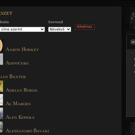
Jump to navigation
szet
dezés
Sorrend
Aaron Horkey
Adipocere
ian Baxter
Adrian Borda
Al Margen
Alen Kopera
Alessandro Bavari