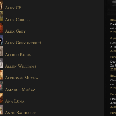
Alex CF
Alex Coroll
Buda
Dar
elő:
Alex Grey
2026
Győr
Alex Grey interjú
Deat
XTR 
2026
Alfred Kubin
Buda
Desc
Allen Williams
Zaj 
2026
Buda
Alphonse Mucha
Clan
elő:
Amador Muñoz
2026
Buda
Pla
Ana Luna
30th
2026
Anne Bachelier
Buda