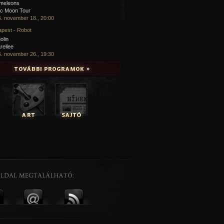
meleons
ic Moon Tour
. november 18., 20:00
pest - Robot
olin
rellee
. november 26., 19:30