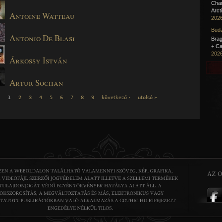
Cha
Arct
Antoine Watteau
2026
Buda
Antonio De Blasi
Brag
+ Ca
2026
Árkossy István
Artur Sochan
1
2
3
4
5
6
7
8
9
következő ›
utolsó »