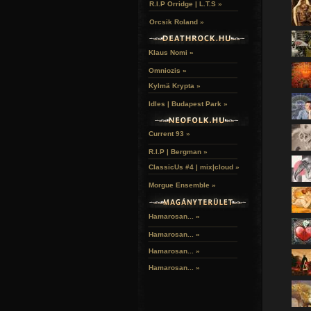
R.I.P Orridge | L.T.S »
Orcsik Roland »
Klaus Nomi »
Omniozis »
Kylmä Krypta »
Idles | Budapest Park »
Current 93 »
R.I.P | Bergman »
ClassicUs #4 | mix|cloud »
Morgue Ensemble »
Hamarosan... »
Hamarosan...
»
Hamarosan...
»
Hamarosan...
»