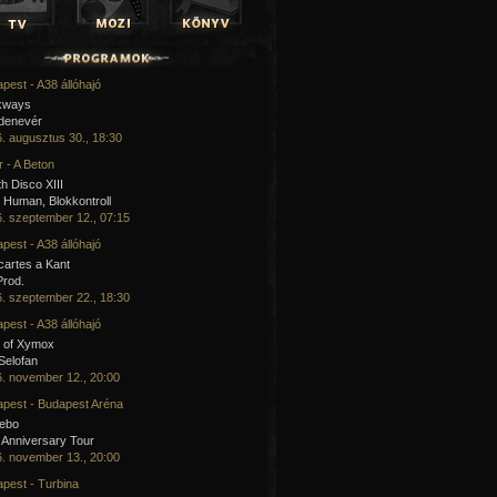
pest - A38 állóhajó
kways
 denevér
. augusztus 30., 18:30
 - A Beton
h Disco XIII
Human, Blokkontroll
. szeptember 12., 07:15
pest - A38 állóhajó
artes a Kant
Prod.
. szeptember 22., 18:30
pest - A38 állóhajó
 of Xymox
 Selofan
. november 12., 20:00
pest - Budapest Aréna
cebo
 Anniversary Tour
. november 13., 20:00
pest - Turbina