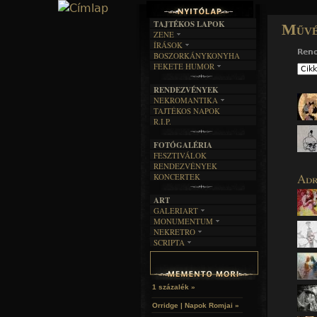
TAJTÉKOS LAPOK
Művé
ZENE
ÍRÁSOK
EGYÜTTESEK
Ren
BOSZORKÁNYKONYHA
IRODALOM
INTERJÚK
FEKETE HUMOR
FILM
FORDÍTÁSOK
KÉPES
MŰVÉSZET
DALSZÖVEGEK
RENDEZVÉNYEK
SZÖVEGES
ÍRÁSTÖRTÉNET
NEKROMANTIKA
TAJTÉKOS NAPOK
AKTUÁLIS
R.I.P.
A MÚLT
FOTÓGALÉRIA
FESZTIVÁLOK
RENDEZVÉNYEK
Adr
KONCERTEK
ART
GALERIART
MONUMENTUM
ARTGALERI
NEKRETRO
TEMETŐK
KÉPREGÉNYEK
SCRIPTA
SZUBKULT
TEMPLOMOK
LAKÁSKULTS
NOVELLÁK
FEKETE LYUK
VÁRAK
VERSEK
RELIKVIÁK
HELYEK
HALÁLTÁNC
1 százalék »
Orridge | Napok Romjai »