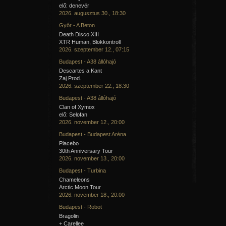
elő: denevér
2026. augusztus 30., 18:30
Győr - A Beton
Death Disco XIII
XTR Human, Blokkontroll
2026. szeptember 12., 07:15
Budapest - A38 állóhajó
Descartes a Kant
Zaj Prod.
2026. szeptember 22., 18:30
Budapest - A38 állóhajó
Clan of Xymox
elő: Selofan
2026. november 12., 20:00
Budapest - Budapest Aréna
Placebo
30th Anniversary Tour
2026. november 13., 20:00
Budapest - Turbina
Chameleons
Arctic Moon Tour
2026. november 18., 20:00
Budapest - Robot
Bragolin
+ Carellee