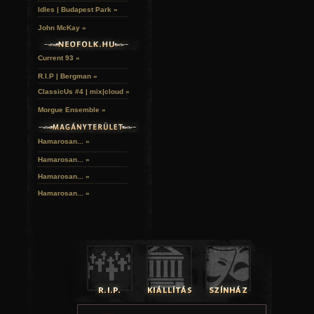
Idles | Budapest Park »
John McKay »
Current 93 »
R.I.P | Bergman »
ClassicUs #4 | mix|cloud »
Morgue Ensemble »
Hamarosan... »
Hamarosan...
»
Hamarosan...
»
Hamarosan...
»