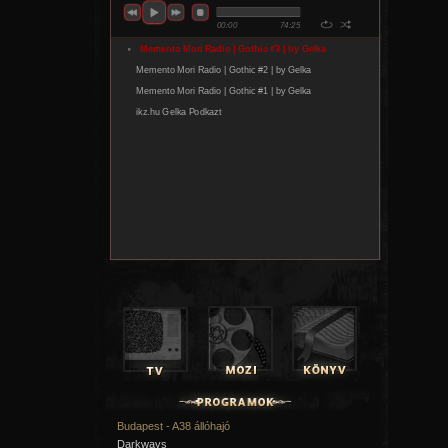
Budapest - A38 állóhajó
Darkways