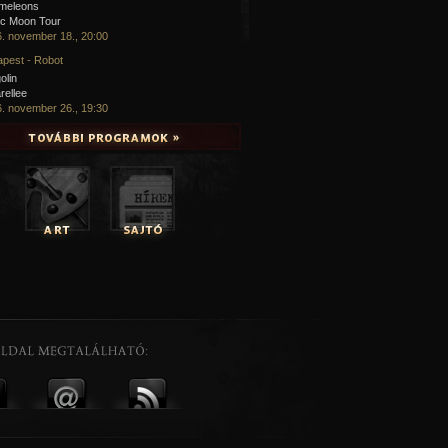
meleons
ic Moon Tour
. november 18., 20:00
pest - Robot
olin
rellee
. november 26., 19:30