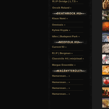
R.I.P Orridge | L.T.S »
Orcsik Roland »
Klaus Nomi »
Omniozis »
Kylmä Krypta »
Idles | Budapest Park »
Current 93 »
R.I.P | Bergman »
ClassicUs #4 | mix|cloud »
Morgue Ensemble »
Hamarosan... »
Hamarosan...
»
Hamarosan...
»
Hamarosan...
»