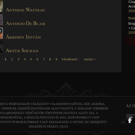
Cha
Arct
Antoine Watteau
2026
Buda
Antonio De Blasi
Brag
+ Ca
2026
Árkossy István
Artur Sochan
1
2
3
4
5
6
7
8
9
következő ›
utolsó »