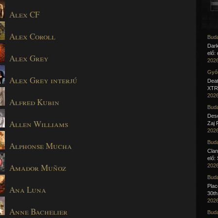
Alex CF
Alex Coroll
Buda
Dar
elő:
Alex Grey
2026
Győr
Alex Grey interjú
Deat
XTR 
2026
Alfred Kubin
Buda
Desc
Allen Williams
Zaj 
2026
Buda
Alphonse Mucha
Clan
elő:
Amador Muñoz
2026
Buda
Pla
Ana Luna
30th
2026
Anne Bachelier
Buda