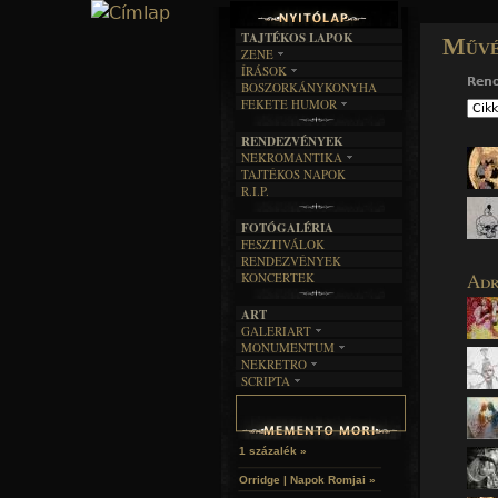
TAJTÉKOS LAPOK
Művé
ZENE
ÍRÁSOK
EGYÜTTESEK
Ren
BOSZORKÁNYKONYHA
IRODALOM
INTERJÚK
FEKETE HUMOR
FILM
FORDÍTÁSOK
KÉPES
MŰVÉSZET
DALSZÖVEGEK
RENDEZVÉNYEK
SZÖVEGES
ÍRÁSTÖRTÉNET
NEKROMANTIKA
TAJTÉKOS NAPOK
AKTUÁLIS
R.I.P.
A MÚLT
FOTÓGALÉRIA
FESZTIVÁLOK
RENDEZVÉNYEK
Adr
KONCERTEK
ART
GALERIART
MONUMENTUM
ARTGALERI
NEKRETRO
TEMETŐK
KÉPREGÉNYEK
SCRIPTA
SZUBKULT
TEMPLOMOK
LAKÁSKULTS
NOVELLÁK
FEKETE LYUK
VÁRAK
VERSEK
RELIKVIÁK
HELYEK
HALÁLTÁNC
1 százalék »
Orridge | Napok Romjai »