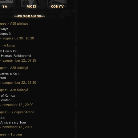
pest - A38 állóhajó
kways
 denevér
. augusztus 30., 18:30
 - A Beton
h Disco XIII
Human, Blokkontroll
. szeptember 12., 07:15
pest - A38 állóhajó
artes a Kant
Prod.
. szeptember 22., 18:30
pest - A38 állóhajó
 of Xymox
 Selofan
. november 12., 20:00
pest - Budapest Aréna
cebo
 Anniversary Tour
. november 13., 20:00
pest - Turbina