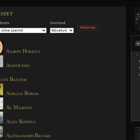
Jump to navigation
szet
dezés
Sorrend
Aaron Horkey
Adipocere
ian Baxter
Adrian Borda
Al Margen
Alen Kopera
Alessandro Bavari