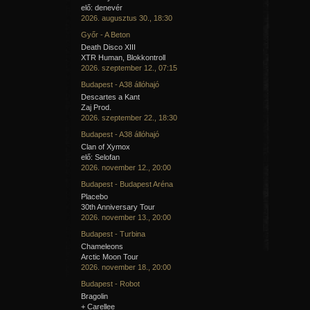
elő: denevér
2026. augusztus 30., 18:30
Győr - A Beton
Death Disco XIII
XTR Human, Blokkontroll
2026. szeptember 12., 07:15
Budapest - A38 állóhajó
Descartes a Kant
Zaj Prod.
2026. szeptember 22., 18:30
Budapest - A38 állóhajó
Clan of Xymox
elő: Selofan
2026. november 12., 20:00
Budapest - Budapest Aréna
Placebo
30th Anniversary Tour
2026. november 13., 20:00
Budapest - Turbina
Chameleons
Arctic Moon Tour
2026. november 18., 20:00
Budapest - Robot
Bragolin
+ Carellee