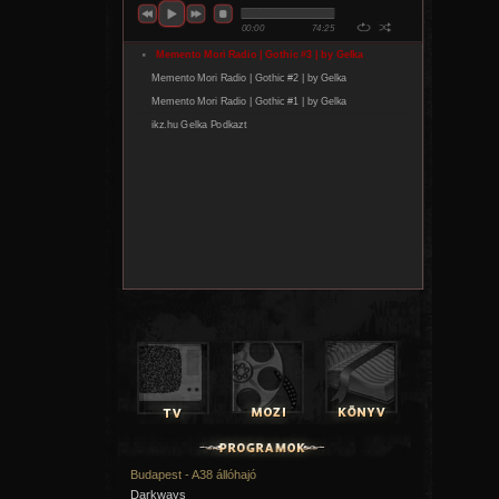
Budapest - A38 állóhajó
Darkways