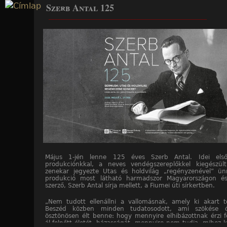
Szerb Antal 125
Jump to navigation
____________________________________________________
Május 1-jén lenne 125 éves Szerb Antal. Idei első 
produkciónkkal, a neves vendégszereplőkkel kiegészül
zenekar jegyezte Utas és holdvilág „regényzenével” ü
produkció most látható harmadszor Magyarországon és
szerző, Szerb Antal sírja mellett, a Fiumei úti sírkertben.
„Nem tudott ellenállni a vallomásnak, amely ki akart tö
Beszéd közben minden tudatosodott, ami szökése 
ösztönösen élt benne: hogy mennyire elhibázottnak érzi f
ál-felnőtt életét, házasságát, mennyire nem tudja, mihez k
____________________________________________________