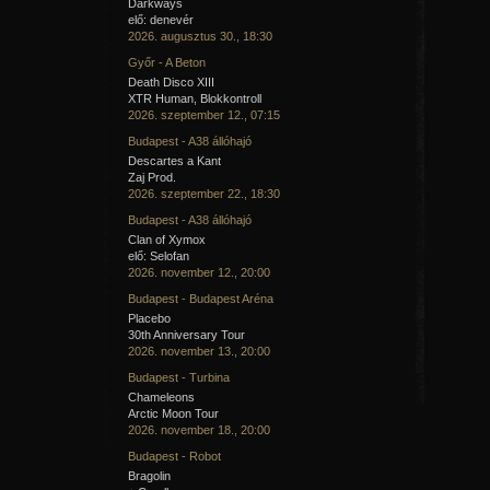
Darkways
elő: denevér
2026. augusztus 30., 18:30
Győr - A Beton
Death Disco XIII
XTR Human, Blokkontroll
2026. szeptember 12., 07:15
Budapest - A38 állóhajó
Descartes a Kant
Zaj Prod.
2026. szeptember 22., 18:30
Budapest - A38 állóhajó
Clan of Xymox
elő: Selofan
2026. november 12., 20:00
Budapest - Budapest Aréna
Placebo
30th Anniversary Tour
2026. november 13., 20:00
Budapest - Turbina
Chameleons
Arctic Moon Tour
2026. november 18., 20:00
Budapest - Robot
Bragolin