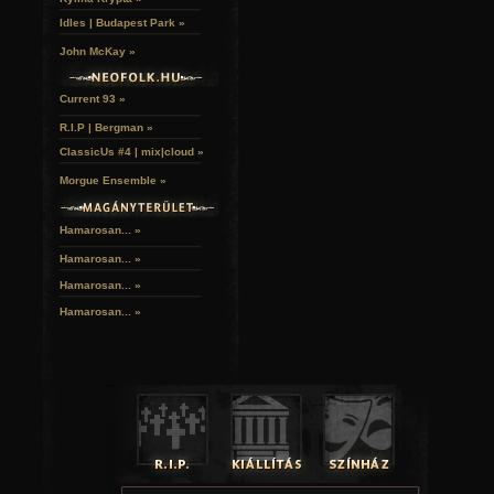
Idles | Budapest Park »
John McKay »
Current 93 »
R.I.P | Bergman »
ClassicUs #4 | mix|cloud »
Morgue Ensemble »
Hamarosan... »
Hamarosan...
»
Hamarosan...
»
Hamarosan...
»