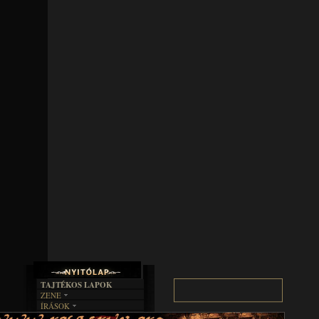
TAJTÉKOS LAPOK
ZENE
ÍRÁSOK
EGYÜTTESEK
BOSZORKÁNYKONYHA
IRODALOM