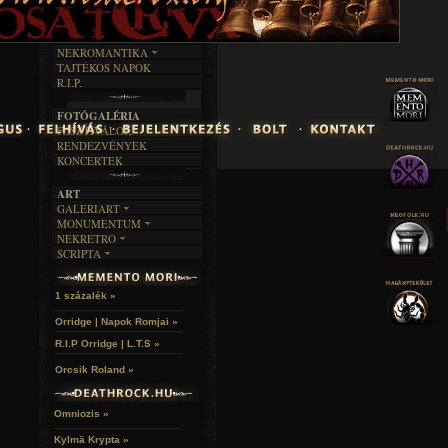
FEKETE HUMOR
FILM
FORDÍTÁSOK
KÉPES
MŰVÉSZET
DALSZÖVEGEK
RENDEZVÉNYEK
SZÖVEGES
ÍRÁSTÖRTÉNET
NEKROMANTIKA
TAJTÉKOS NAPOK
AKTUÁLIS
R.I.P.
A MÚLT
FOTÓGALÉRIA
FESZTIVÁLOK
RENDEZVÉNYEK
KONCERTEK
ART
GALERIART
MONUMENTUM
ARTGALERI
NEKRETRO
TEMETŐK
KÉPREGÉNYEK
SCRIPTA
SZUBKULT
TEMPLOMOK
LAKÁSKULTS
NOVELLÁK
FEKETE LYUK
VÁRAK
VERSEK
RELIKVIÁK
HELYEK
1 százalék »
HALÁLTÁNC
Orridge | Napok Romjai »
R.I.P Orridge | L.T.S »
Orcsik Roland »
Omniozis »
Kylmä Krypta »