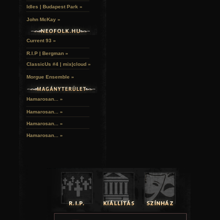
Idles | Budapest Park »
John McKay »
Current 93 »
R.I.P | Bergman »
ClassicUs #4 | mix|cloud »
Morgue Ensemble »
Hamarosan... »
Hamarosan...
»
Hamarosan...
»
Hamarosan...
»