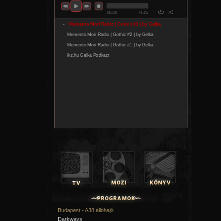
Budapest - A38 állóhajó
Darkways