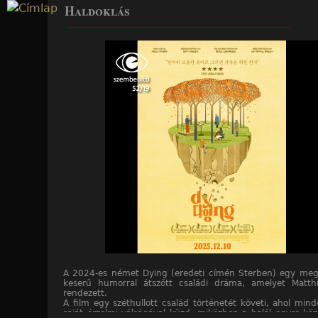
Haldoklás
Jump to navigation
____________________________________________________
A 2024-es német Dying (eredeti címén Sterben) egy meg
keserű humorral átszőtt családi dráma, amelyet Matth
rendezett.
A film egy széthullott család történetét követi, ahol mind
saját érzelmi válságával küzd, miközben a halál egyre köz
____________________________________________________