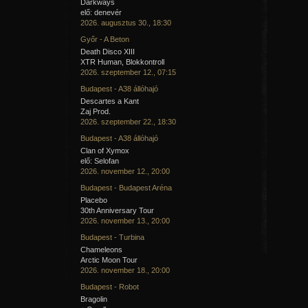
Darkways
elő: denevér
2026. augusztus 30., 18:30
Győr - A Beton
Death Disco XIII
XTR Human, Blokkontroll
2026. szeptember 12., 07:15
Budapest - A38 állóhajó
Descartes a Kant
Zaj Prod.
2026. szeptember 22., 18:30
Budapest - A38 állóhajó
Clan of Xymox
elő: Selofan
2026. november 12., 20:00
Budapest - Budapest Aréna
Placebo
30th Anniversary Tour
2026. november 13., 20:00
Budapest - Turbina
Chameleons
Arctic Moon Tour
2026. november 18., 20:00
Budapest - Robot
Bragolin