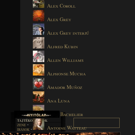
Alex Coroll
Alex Grey
Alex Grey interjú
Alfred Kubin
Allen Williams
Alphonse Mucha
Amador Muñoz
Ana Luna
Anne Bachelier
TAJTÉKOS LAPOK
ZENE
Antoine Watteau
ÍRÁSOK
EGYÜTTESEK
BOSZORKÁNYKONYHA
IRODALOM