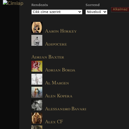
Jump to navigation
Rendezés
Sorrend
Aaron Horkey
Adipocere
Adrian Baxter
Adrian Borda
Al Margen
Alen Kopera
Alessandro Bavari
Alex CF