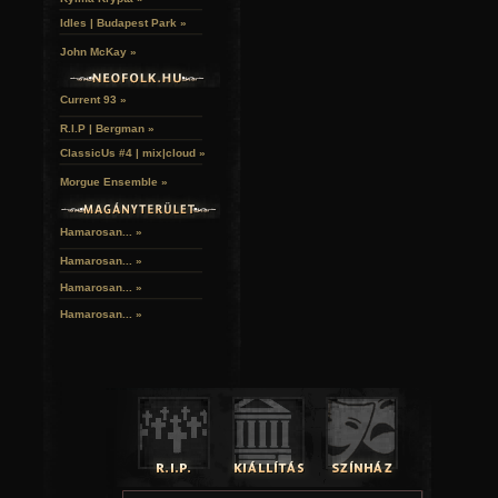
Idles | Budapest Park »
John McKay »
Current 93 »
R.I.P | Bergman »
ClassicUs #4 | mix|cloud »
Morgue Ensemble »
Hamarosan... »
Hamarosan...
»
Hamarosan...
»
Hamarosan...
»