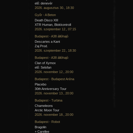
elő: denevér
2026. augusztus 30., 18:30
Győr - A Beton
Death Disco XIII
XTR Human, Blokkontroll
2026. szeptember 12., 07:15
Budapest - A38 állóhajó
Descartes a Kant
Zaj Prod.
2026. szeptember 22., 18:30
Budapest - A38 állóhajó
Clan of Xymox
elő: Selofan
2026. november 12., 20:00
Budapest - Budapest Aréna
Placebo
30th Anniversary Tour
2026. november 13., 20:00
Budapest - Turbina
Chameleons
Arctic Moon Tour
2026. november 18., 20:00
Budapest - Robot
Bragolin
+ Carellee