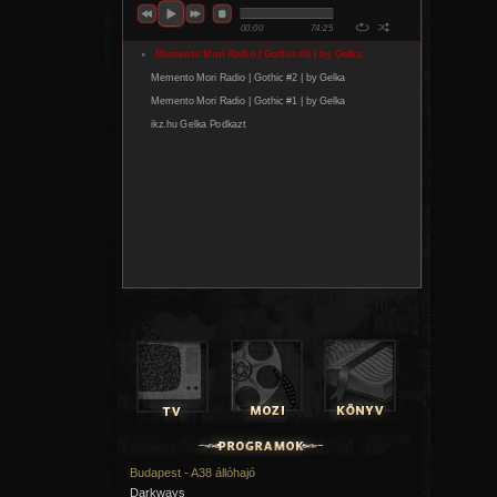
Budapest - A38 állóhajó
Darkways