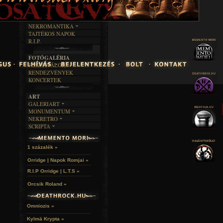
FEKETE HUMOR
FILM
FORDÍTÁSOK
KÉPES
MŰVÉSZET
DALSZÖVEGEK
RENDEZVÉNYEK
SZÖVEGES
ÍRÁSTÖRTÉNET
NEKROMANTIKA
TAJTÉKOS NAPOK
AKTUÁLIS
R.I.P.
A MÚLT
FOTÓGALÉRIA
FESZTIVÁLOK
RENDEZVÉNYEK
KONCERTEK
ART
GALERIART
MONUMENTUM
ARTGALERI
NEKRETRO
TEMETŐK
KÉPREGÉNYEK
SCRIPTA
SZUBKULT
TEMPLOMOK
LAKÁSKULTS
NOVELLÁK
FEKETE LYUK
VÁRAK
VERSEK
RELIKVIÁK
HELYEK
1 százalék »
HALÁLTÁNC
Orridge | Napok Romjai »
R.I.P Orridge | L.T.S »
Orcsik Roland »
Omniozis »
Kylmä Krypta »