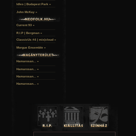
Idles | Budapest Park »
John McKay »
Current 93 »
R.I.P | Bergman »
ClassicUs #4 | mix|cloud »
Morgue Ensemble »
Hamarosan... »
Hamarosan...
»
Hamarosan...
»
Hamarosan...
»