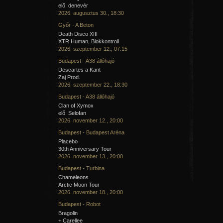
elő: denevér
2026. augusztus 30., 18:30
Győr - A Beton
Death Disco XIII
XTR Human, Blokkontroll
2026. szeptember 12., 07:15
Budapest - A38 állóhajó
Descartes a Kant
Zaj Prod.
2026. szeptember 22., 18:30
Budapest - A38 állóhajó
Clan of Xymox
elő: Selofan
2026. november 12., 20:00
Budapest - Budapest Aréna
Placebo
30th Anniversary Tour
2026. november 13., 20:00
Budapest - Turbina
Chameleons
Arctic Moon Tour
2026. november 18., 20:00
Budapest - Robot
Bragolin
+ Carellee