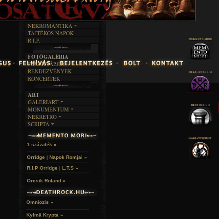
FEKETE HUMOR
FILM
FORDÍTÁSOK
KÉPES
MŰVÉSZET
DALSZÖVEGEK
RENDEZVÉNYEK
SZÖVEGES
ÍRÁSTÖRTÉNET
NEKROMANTIKA
TAJTÉKOS NAPOK
AKTUÁLIS
R.I.P.
A MÚLT
FOTÓGALÉRIA
FESZTIVÁLOK
RENDEZVÉNYEK
KONCERTEK
ART
GALERIART
MONUMENTUM
ARTGALERI
NEKRETRO
TEMETŐK
KÉPREGÉNYEK
SCRIPTA
SZUBKULT
TEMPLOMOK
LAKÁSKULTS
NOVELLÁK
FEKETE LYUK
VÁRAK
VERSEK
RELIKVIÁK
HELYEK
1 százalék »
HALÁLTÁNC
Orridge | Napok Romjai »
R.I.P Orridge | L.T.S »
Orcsik Roland »
Omniozis »
Kylmä Krypta »