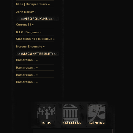
Idles | Budapest Park »
John McKay »
Current 93 »
R.I.P | Bergman »
ClassicUs #4 | mix|cloud »
Morgue Ensemble »
Hamarosan... »
Hamarosan...
»
Hamarosan...
»
Hamarosan...
»