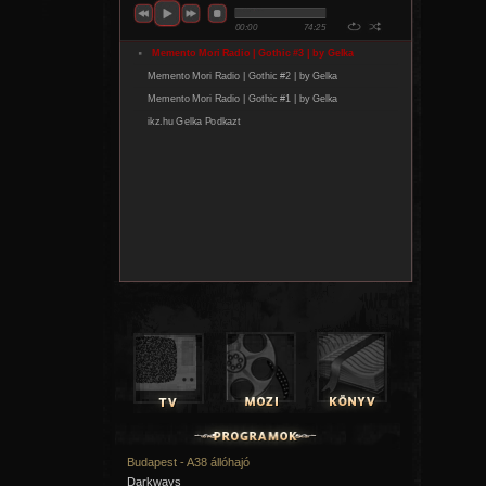
Budapest - A38 állóhajó
Darkways