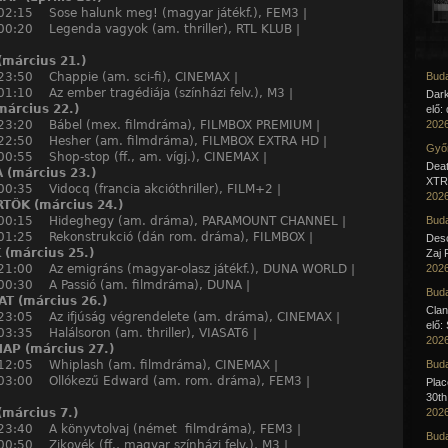
 02:15 Sose halunk meg! (magyar játékf.), FEM3 |
00:20 Legenda vagyok (am. thriller), RTL KLUB |
március 21.)
 23:50 Chappie (am. sci-fi), CINEMAX |
Buda
01:10 Az ember tragédiája (színházi felv.), M3 |
Dar
árcius 22.)
elő:
 23:20 Bábel (mex. filmdráma), FILMBOX PREMIUM |
2026
 22:50 Hesher (am. filmdráma), FILMBOX EXTRA HD |
Győr
00:55 Shop-stop (ff., am. vígj.), CINEMAX |
Deat
 (március 23.)
XTR 
00:35 Vidocq (francia akcióthriller), FILM+2 |
2026
TÖK (március 24.)
 00:15 Hideghegy (am. dráma), PARAMOUNT CHANNEL |
Buda
 01:25 Rekonstrukció (dán rom. dráma), FILMBOX |
Desc
(március 25.)
Zaj 
 21:00 Az emigráns (magyar-olasz játékf.), DUNA WORLD |
2026
 00:30 A Passió (am. filmdráma), DUNA |
Buda
T (március 26.)
Clan
 23:05 Az ifjúság végrendelete (am. dráma), CINEMAX |
elő:
03:35 Halálsoron (am. thriller), VIASAT6 |
2026
AP (március 27.)
 12:05 Whiplash (am. filmdráma), CINEMAX |
Buda
 03:00 Ollókezű Edward (am. rom. dráma), FEM3 |
Pla
30th
március 7.)
2026
 23:40 A könyvtolvaj (német filmdráma), FEM3 |
Buda
00:50 Zikovék (ff., magyar színházi felv.), M3 |