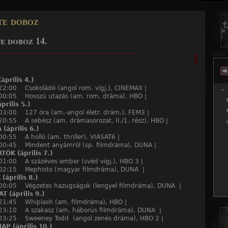
Jump to navigation
te doboz
e doboz 14.
______________________________________________
április 4.)
22:00 Csokoládé (angol rom. vígj.), CINEMAX |
 00:05 Hosszú utazás (am. rom. dráma), HBO |
prilis 5.)
03:00 127 óra (am.-angol életr. drám.), FEM3 |
20:55 A sebész (am. drámasorozat, II./1. rész), HBO |
(április 6.)
00:55 A holló (am. thriller), VIASAT6 |
 00:45 Mindent anyámról (sp. filmdráma), DUNA |
ÖK (április 7.)
01:00 A százéves ember (svéd vígj.), HBO 3 |
 02:15 Mephisto (magyar filmdráma), DUNA |
(április 8.)
 00:05 Végzetes hazugságok (lengyel filmdráma), DUNA |
 (április 9.)
 21:45 Whiplash (am. filmdráma), HBO |
 23:10 A szakasz (am. háborús filmdráma), DUNA |
 23:25 Sweeney Todd (angol zenés dráma), HBO 2 |
P (április 10.)