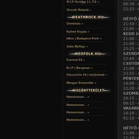
R.I.P Orridge | L.T.S »
00:30 -
22:25 - 
Orcsik Roland »
HÉTFŐ (
21:50 -
Omniozis »
22:05 - 
Kylmä Krypta »
KEDD (m
21:00 -
Idles | Budapest Park »
21:00 -
John McKay »
23:25 - 
SZERDA
22:40 - 
Current 93 »
CSÜTÖR
R.I.P | Bergman »
21:00 -
23:55 -
ClassicUs #4 | mix|cloud »
PÉNTEK 
Morgue Ensemble »
19:00 -
22:20 -
SZOMBA
Hamarosan... »
20:55 -
00:15 - 
Hamarosan...
»
VASÁRN
Hamarosan...
»
10:20 -
01:10 -
Hamarosan...
»
HÉTFŐ (
21:00 -
22:20 - 