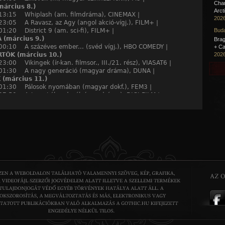
Cha
árcius 8.)
Arct
 13:15 Whiplash (am. filmdráma), CINEMAX |
2026
23:05 A Ravasz, az Agy (angol akció-vígj.), FILM+ |
01:20 District 9 (am. sci-fi), FILM+ |
Buda
(március 9.)
Brag
 00:10 A százéves ember... (svéd vígj.), HBO COMEDY |
+ Ca
TÖK (március 10.)
2026
23:00 Vikingek (ír-kan. filmsor., III./21. rész), VIASAT6 |
 01:30 A nagy generáció (magyar dráma), DUNA |
(március 11.)
 01:30 Pálosok nyomában (magyar dokf.), FEM3 |
 07:50 Arizonai álmodozók (am. dráma), DIGI FILM |
 21:00 Micmacs (francia vígj.), FILMBOX PREMIUM |
T (március 12.)
22:00 Mr. Turner (angol életr. drám.), HBO 2 |
23:10 Automata (sp. sci-fi akcióf.), FILM+ |
AP (március 13.)
 23:35 Phoenix bár (német dráma), CINEMAX |
01:30 A hobbit (am.-új-zél. kalandf.), HBO |
február 29.)
16:50 Felforgatókönyv (am. vígj.), FILMCAFE |
17:00 Svejk (ukrán anim. f.), FILMBOX FAMILY |
árcius 1.)
 23:55 Túsztörténet (magyar filmdráma), M3 |
 02:25 Fekete hattyú (am. filmdráma), FEM3 |
(március 2.)
12:35 Szóljatok a köpcösnek! (am. vígj.), DIGI FILM |