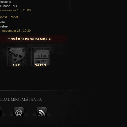
meleons
ic Moon Tour
. november 18., 20:00
pest - Robot
olin
rellee
. november 26., 19:30