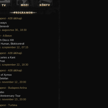
pest - A38 állóhajó
kways
 denevér
. augusztus 30., 18:30
 - A Beton
h Disco XIII
Human, Blokkontroll
. szeptember 12., 07:15
pest - A38 állóhajó
artes a Kant
Prod.
. szeptember 22., 18:30
pest - A38 állóhajó
 of Xymox
 Selofan
. november 12., 20:00
pest - Budapest Aréna
cebo
 Anniversary Tour
. november 13., 20:00
pest - Turbina