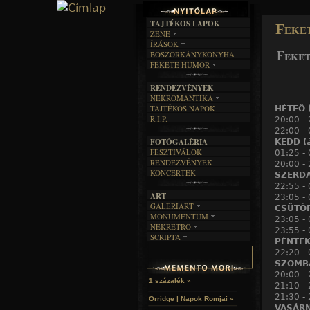
TAJTÉKOS LAPOK
Feke
ZENE
ÍRÁSOK
EGYÜTTESEK
Feket
BOSZORKÁNYKONYHA
IRODALOM
INTERJÚK
FEKETE HUMOR
FILM
______
FORDÍTÁSOK
KÉPES
MŰVÉSZET
DALSZÖVEGEK
RENDEZVÉNYEK
SZÖVEGES
ÍRÁSTÖRTÉNET
NEKROMANTIKA
TAJTÉKOS NAPOK
HÉTFŐ (
AKTUÁLIS
R.I.P.
20:00 - 
A MÚLT
22:00 -
FOTÓGALÉRIA
KEDD (á
FESZTIVÁLOK
01:25 - 
RENDEZVÉNYEK
20:00 - 
KONCERTEK
SZERDA 
22:55 - 
ART
23:05 -
GALERIART
CSÜTÖRT
MONUMENTUM
ARTGALERI
23:05 - 
NEKRETRO
TEMETŐK
23:55 -
KÉPREGÉNYEK
SCRIPTA
SZUBKULT
TEMPLOMOK
PÉNTEK 
LAKÁSKULTS
NOVELLÁK
FEKETE LYUK
22:20 -
VÁRAK
VERSEK
SZOMBAT
RELIKVIÁK
HELYEK
HALÁLTÁNC
20:00 -
1 százalék »
21:10 -
21:30 -
Orridge | Napok Romjai »
VASÁRNA