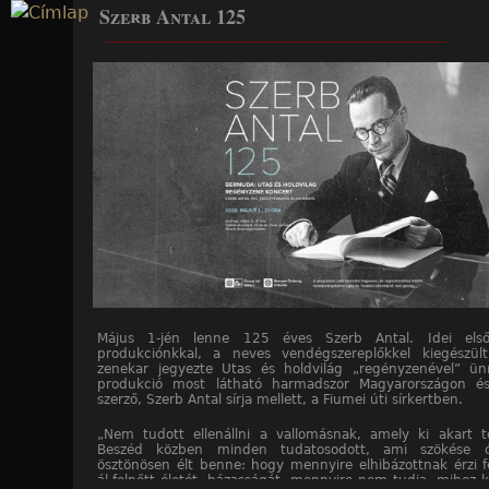
Szerb Antal 125
Jump to navigation
____________________________________________________
Május 1-jén lenne 125 éves Szerb Antal. Idei első 
produkciónkkal, a neves vendégszereplőkkel kiegészül
zenekar jegyezte Utas és holdvilág „regényzenével” ü
produkció most látható harmadszor Magyarországon és
szerző, Szerb Antal sírja mellett, a Fiumei úti sírkertben.
„Nem tudott ellenállni a vallomásnak, amely ki akart tö
Beszéd közben minden tudatosodott, ami szökése 
ösztönösen élt benne: hogy mennyire elhibázottnak érzi f
ál-felnőtt életét, házasságát, mennyire nem tudja, mihez k
____________________________________________________