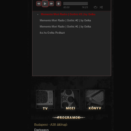
Budapest - A38 állóhajó
Darkways