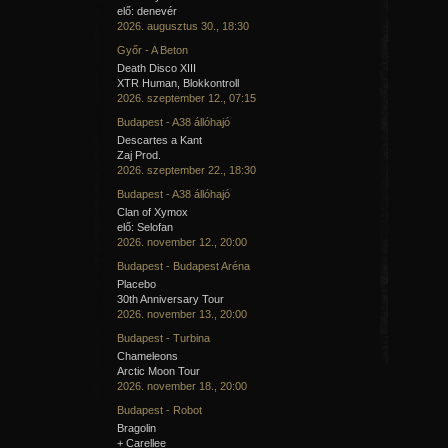
elő: denevér
2026. augusztus 30., 18:30
Győr - A Beton
Death Disco XIII
XTR Human, Blokkontroll
2026. szeptember 12., 07:15
Budapest - A38 állóhajó
Descartes a Kant
Zaj Prod.
2026. szeptember 22., 18:30
Budapest - A38 állóhajó
Clan of Xymox
elő: Selofan
2026. november 12., 20:00
Budapest - Budapest Aréna
Placebo
30th Anniversary Tour
2026. november 13., 20:00
Budapest - Turbina
Chameleons
Arctic Moon Tour
2026. november 18., 20:00
Budapest - Robot
Bragolin
+ Carellee