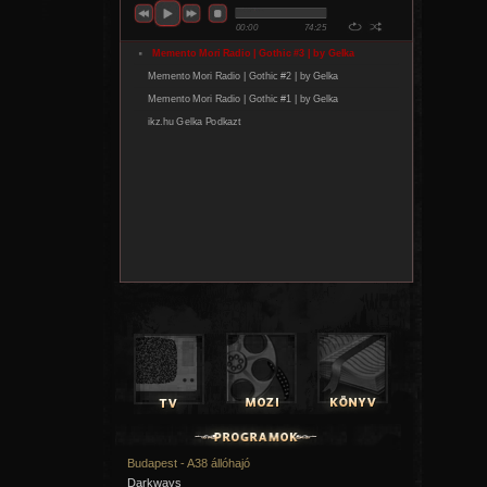
Budapest - A38 állóhajó
Darkways