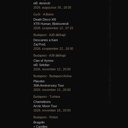
elő: denevér
2026. augusztus 30., 18:30
Győr - A Beton
Death Disco XIII
XTR Human, Blokkontroll
2026. szeptember 12., 07:15
Budapest - A38 állóhajó
Descartes a Kant
Zaj Prod.
2026. szeptember 22., 18:30
Budapest - A38 állóhajó
Clan of Xymox
elő: Selofan
2026. november 12., 20:00
Budapest - Budapest Aréna
Placebo
30th Anniversary Tour
2026. november 13., 20:00
Budapest - Turbina
Chameleons
Arctic Moon Tour
2026. november 18., 20:00
Budapest - Robot
Bragolin
+ Carellee