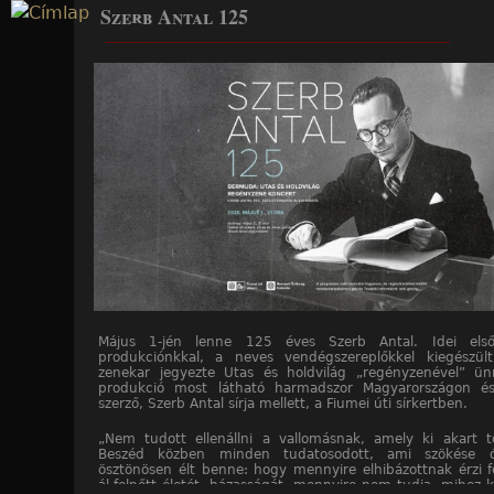
Szerb Antal 125
Jump to navigation
____________________________________________________
Május 1-jén lenne 125 éves Szerb Antal. Idei első 
produkciónkkal, a neves vendégszereplőkkel kiegészül
zenekar jegyezte Utas és holdvilág „regényzenével” ü
produkció most látható harmadszor Magyarországon és
szerző, Szerb Antal sírja mellett, a Fiumei úti sírkertben.
„Nem tudott ellenállni a vallomásnak, amely ki akart tö
Beszéd közben minden tudatosodott, ami szökése 
ösztönösen élt benne: hogy mennyire elhibázottnak érzi f
ál-felnőtt életét, házasságát, mennyire nem tudja, mihez k
____________________________________________________