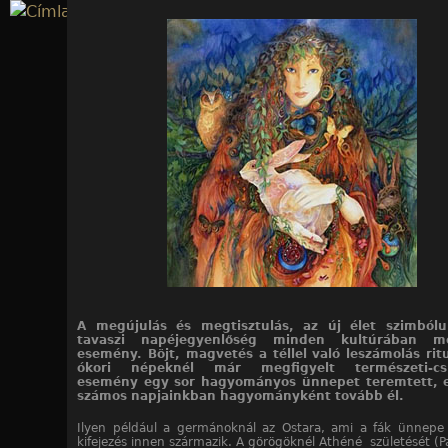
Jump to navigation
A megújulás és megtisztulás, az új élet szimból
tavaszi napéjegyenlőség minden kultúrában m
esemény. Böjt, magvetés a téllel való leszámolás rit
ókori népeknél már megfigyelt természeti-csil
esemény egy sor hagyományos ünnepet teremtett, e
számos napjainkban hagyományként tovább él.
Ilyen például a germánoknál az Ostara, ami a fák ünnepe
kifejezés innen származik. A görögöknél Athéné születését (