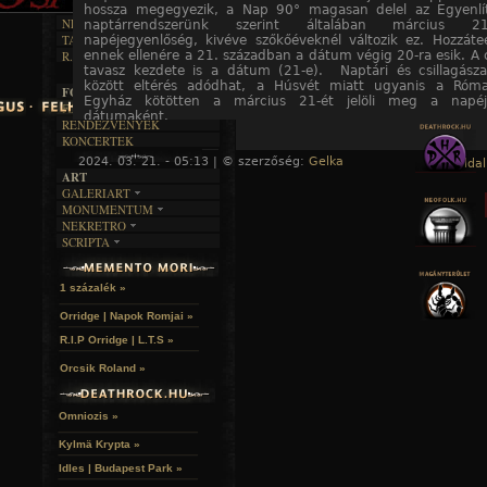
DALSZÖVEGEK
RENDEZVÉNYEK
SZÖVEGES
hossza megegyezik, a Nap 90° magasan delel az Egyenlít
ÍRÁSTÖRTÉNET
NEKROMANTIKA
naptárrendszerünk szerint általában március 
TAJTÉKOS NAPOK
napéjegyenlőség, kivéve szőkőéveknél változik ez. Hozzát
AKTUÁLIS
ennek ellenére a 21. században a dátum végig 20-ra esik. A c
R.I.P.
A MÚLT
tavasz kezdete is a dátum (21-e). Naptári és csillagásza
között eltérés adódhat, a Húsvét miatt ugyanis a Római
FOTÓGALÉRIA
Egyház kötötten a március 21-ét jelöli meg a napéj
FESZTIVÁLOK
dátumaként.
RENDEZVÉNYEK
KONCERTEK
2024. 03. 21. - 05:13 | © szerzőség:
Gelka
« Főoldal
ART
GALERIART
MONUMENTUM
ARTGALERI
NEKRETRO
TEMETŐK
KÉPREGÉNYEK
SCRIPTA
SZUBKULT
TEMPLOMOK
LAKÁSKULTS
NOVELLÁK
FEKETE LYUK
VÁRAK
VERSEK
RELIKVIÁK
HELYEK
1 százalék »
HALÁLTÁNC
Orridge | Napok Romjai »
R.I.P Orridge | L.T.S »
Orcsik Roland »
Omniozis »
Kylmä Krypta »
Idles | Budapest Park »