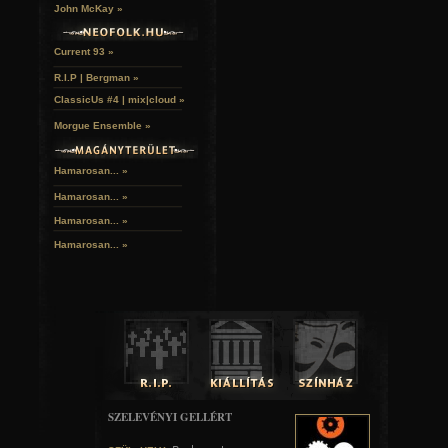
John McKay »
A hozzászóláshoz
regisztráció
és
bejelentkezés
szüksé
Current 93 »
R.I.P | Bergman »
ClassicUs #4 | mix|cloud »
Morgue Ensemble »
Hamarosan... »
Hamarosan...
»
Hamarosan...
»
Hamarosan...
»
SZELEVÉNYI GELLÉRT