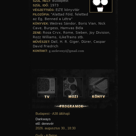
Budapest
SZÜL. HELY:
1973
SZÜL. IDŐ:
ELTE könyvtár
VÉGZETTSÉG:
"Alattad Föld, feletted
FILOZÓFIA:
az Ég, Benned a Létra"
Weöres Sándor, Boris Vian, Nick
KÖNYVEK:
Cave, Burgess, Hamvas Béla
Rosa Crvx, Rome, Sieben, Joy Division,
ZENE:
Rozz Williams, iLikeTrains stb.
Dalí, H. R. Giger, Dürer, Caspar
MŰVÉSZET:
David Friedrich
g.szelevenyi@gmail.com
KONTAKT:
Budapest - A38 állóhajó
Darkways
elő: denevér
2026. augusztus 30., 18:30
Győr - A Beton