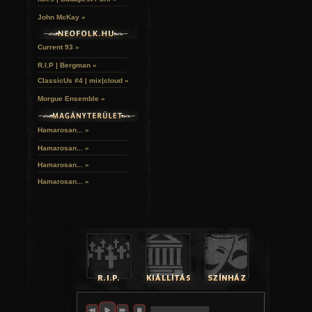
20:00 - 22:00 Chappie (am. sci-fi), CINEMAX |
John McKay »
PÉNTEK (március 4.)
21:00 - 23:20 Lepattintva (am. rom. vígj.), FEM3 |
22:00 - 00:35 Vérző olaj (am. filmdráma), CINEMAX 2 |
Current 93 »
SZOMBAT (március 5.)
16:30 - 18:30 Zongoralecke (francia dráma), CINEMAX
R.I.P | Bergman »
20:15 - 22:00 Sin City: Ölni tudnál érte (szín.-ff., am. akc
ClassicUs #4 | mix|cloud »
|
23:45 - 01:55 Ellenség a kapuknál (angol-írfilmdráma), 
Morgue Ensemble »
01:15 - 04:00 A tökéletes trükk (angol thriller), RTL KLUB 
VASÁRNAP (március 6.)
Hamarosan... »
20:00 - 22:10 Hosszú utazás (am. dráma), HBO |
20:05 - 22:00 Vadon (am. életr. drám.), HBO 2 |
Hamarosan...
»
20:45 - 23:00 Éjsötét árnyék (am. horror-vígj.), FILM+ |
Hamarosan...
»
KEDD (február 23.)
Hamarosan...
»
18:20 - 20:00 Eszmélet (angol filmdráma), CINEMAX |
21:00 - 21:55 Humans (angol sorozat, I./3. rész), FILMCAF
SZERDA (február 24.)
21:25 - 23:25 Hotel Ruanda (olasz filmdráma), CINEMAX |
00:05 - 01:25 Ideglelés (szín.-ff., am. horror), FILMBOX |
CSÜTÖRTÖK (február 25.)
21:00 - 23:05 Kontroll (magyar thriller), FILMCAFE |
00:45 - 02:25 Liza, a rókatündér (magyar vígj.), HBO |
PÉNTEK (február 26.)
00:10 - 02:20 A szabadság határai (am. filmdráma), FEM3
SZOMBAT (február 27.)
21:00 - 23:15 Fekete hattyú (am. filmdráma), FEM3 |