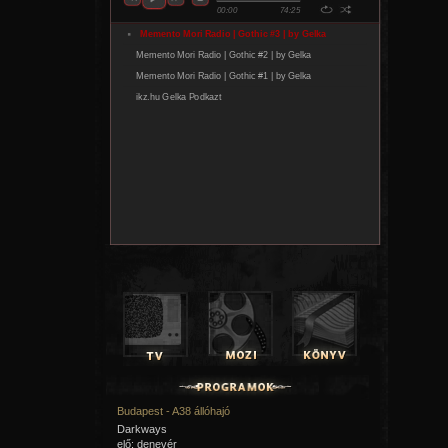
23:00 - 02:00 New York bandái (olasz akcióf.), FILM+ |
01:20 - 03:30 Good Will Hunting (am. dráma), FILM MÁNI
02:25 - 04:25 Sweeney Todd (am.-angol zenés dráma), H
VASÁRNAP (február 28.)
17:55 - 19:20 Mamma Gógó (izl. filmdráma), FILMBOX |
18:25 - 21:00 Pi élete (am. kalandf.), FEM3 |
21:50 - 23:30 Távol az emberektől (francia dráma), CINEM
HÉTFŐ (február 15.)
22:55 - 00:50 Seattle öt napja (francia-kan. akcióf.), FILM
23:10 - 01:10 Hotel Ruanda (olasz filmdráma), CINEMAX 2
KEDD (február 16.)
16:40 - 18:45 Nagy Hal (am. kalandf.), CINEMAX |
23:40 - 01:15 Liza, a rókatündér (magyar rom. vígj.), HBO
SZERDA (február 17.)
18:15 - 20:00 Llewyn Davis világa (francia dráma), DIGI F
20:00 - 22:00 Zongoralecke (francia rom. dráma), CINEM
CSÜTÖRTÖK (február 18.)
08:00 - 10:05 Good bye, Lenin! (német vígj.), CINEMAX |
00:25 - 01:35 Cinema Inferno (szín.-ff., magyar dokf.), FE
PÉNTEK (február 19.)
22:15 - 23:50 Drága Miss Hatto (angol filmdráma), FILMB
23:05 - 00:25 Elefánt (am. filmdráma), CINEMAX 2 |
SZOMBAT (február 20.)
22:00 - 23:55 Üvegtigris 3 (magyar vígj.), DUNA |
Budapest - A38 állóhajó
22:45 - 02:15 A rettenthetetlen (am. dráma), RTL KLUB |
23:20 - 01:30 Grindhouse: Halálbiztos (am. thriller), COOL
Darkways
elő: denevér
VASÁRNAP (február 21.)