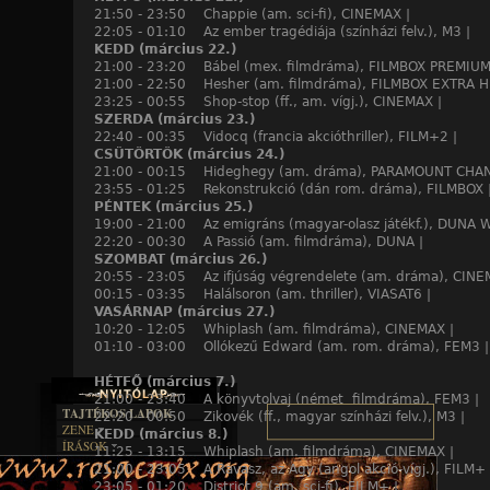
21:50 - 23:50 Chappie (am. sci-fi), CINEMAX |
22:05 - 01:10 Az ember tragédiája (színházi felv.), M3 |
KEDD (március 22.)
21:00 - 23:20 Bábel (mex. filmdráma), FILMBOX PREMIUM
21:00 - 22:50 Hesher (am. filmdráma), FILMBOX EXTRA H
23:25 - 00:55 Shop-stop (ff., am. vígj.), CINEMAX |
SZERDA (március 23.)
22:40 - 00:35 Vidocq (francia akcióthriller), FILM+2 |
CSÜTÖRTÖK (március 24.)
21:00 - 00:15 Hideghegy (am. dráma), PARAMOUNT CHAN
23:55 - 01:25 Rekonstrukció (dán rom. dráma), FILMBOX 
PÉNTEK (március 25.)
19:00 - 21:00 Az emigráns (magyar-olasz játékf.), DUNA 
22:20 - 00:30 A Passió (am. filmdráma), DUNA |
SZOMBAT (március 26.)
20:55 - 23:05 Az ifjúság végrendelete (am. dráma), CINE
00:15 - 03:35 Halálsoron (am. thriller), VIASAT6 |
VASÁRNAP (március 27.)
10:20 - 12:05 Whiplash (am. filmdráma), CINEMAX |
01:10 - 03:00 Ollókezű Edward (am. rom. dráma), FEM3 |
HÉTFŐ (március 7.)
21:00 - 23:40 A könyvtolvaj (német filmdráma), FEM3 |
TAJTÉKOS LAPOK
22:20 - 00:50 Zikovék (ff., magyar színházi felv.), M3 |
ZENE
KEDD (március 8.)
ÍRÁSOK
EGYÜTTESEK
11:25 - 13:15 Whiplash (am. filmdráma), CINEMAX |
BOSZORKÁNYKONYHA
IRODALOM
INTERJÚK
21:00 - 23:05 A Ravasz, az Agy (angol akció-vígj.), FILM+ 
FEKETE HUMOR
FILM
23:05 - 01:20 District 9 (am. sci-fi), FILM+ |
FORDÍTÁSOK