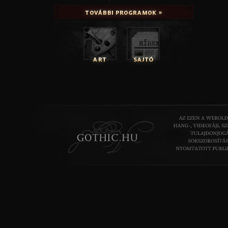
HÉTFŐ (február 1.)
22:35 - 00:40 Rózsakiállítás (magyar színházi felv.), |
22:55 - 00:25 Rekonstrukció (dán rom. dráma), FILMBOX 
KEDD (február 2.)
22:50 - 00:50 Madárka (am. filmdráma), CINEMAX |
01:10 - 03:15 Aglaja (magyar-román dráma), FILM+2 |
SZERDA (február 3.)
22:25 - 00:35 Cseresznyéskert (magyar tévéf.), M3 |
23:25 - 00:20 A38 Hajó színpadán - Szelindek, M2 |
CSÜTÖRTÖK (február 4.)
22:40 - 23:35 Seb (magyar dokumentumf.), HBO |
22:50 - 00:35 Meteo (magyar filmdráma), DUNA |
PÉNTEK (február 5.)
22:00 - 23:50 Az utolsó asszony (francia dráma), CINEMAX
22:55 - 00:55 Vidocq (francia thriller), FILM+2 |
SZOMBAT (február 6.)
21:55 - 23:45 Üvegtigris (magyar vígj.), DUNA |
00:30 - 02:15 Viharsarok (magyar-német dráma), CINEMA
VASÁRNAP (február 7.)
23:10 - 23:40 Holdon át (magyar kísérleti f.), M2 |
00:30 - 01:20 Europe In Concert - PJ Harvey, M2 |
HÉTFŐ (január 25.)
21:00 - 22:55 Idétlen időkig (am. vígj.), FILMCAFE |
00:15 - 02:35 Apám nevében (angol-ír életr. drám.), DIGI 
KEDD (január 26.)
21:00 - 23:00 A király beszéde (angol dráma), FILMBOX E