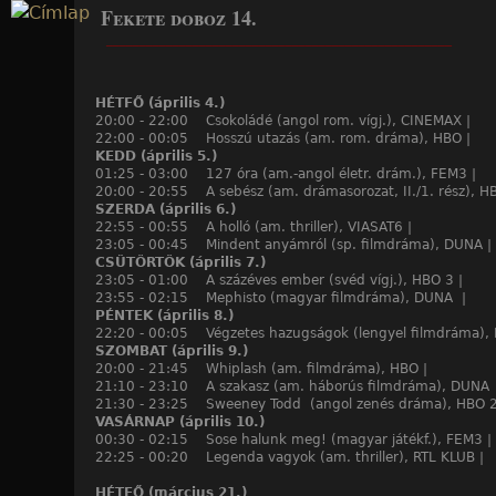
Fekete doboz 14.
Jump to navigation
____________________________________________________
HÉTFŐ (április 4.)
20:00 - 22:00 Csokoládé (angol rom. vígj.), CINEMAX |
22:00 - 00:05 Hosszú utazás (am. rom. dráma), HBO |
KEDD (április 5.)
01:25 - 03:00 127 óra (am.-angol életr. drám.), FEM3 |
20:00 - 20:55 A sebész (am. drámasorozat, II./1. rész), H
SZERDA (április 6.)
22:55 - 00:55 A holló (am. thriller), VIASAT6 |
23:05 - 00:45 Mindent anyámról (sp. filmdráma), DUNA |
CSÜTÖRTÖK (április 7.)
23:05 - 01:00 A százéves ember (svéd vígj.), HBO 3 |
23:55 - 02:15 Mephisto (magyar filmdráma), DUNA |
PÉNTEK (április 8.)
22:20 - 00:05 Végzetes hazugságok (lengyel filmdráma),
SZOMBAT (április 9.)
20:00 - 21:45 Whiplash (am. filmdráma), HBO |
21:10 - 23:10 A szakasz (am. háborús filmdráma), DUNA 
21:30 - 23:25 Sweeney Todd (angol zenés dráma), HBO 2
VASÁRNAP (április 10.)
00:30 - 02:15 Sose halunk meg! (magyar játékf.), FEM3 |
22:25 - 00:20 Legenda vagyok (am. thriller), RTL KLUB |
HÉTFŐ (március 21.)