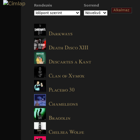
Jump to navigation
Rendezés
Sorrend
Darkways
Death Disco XIII
Descartes a Kant
Clan of Xymox
Placebo 30
Chameleons
Bragolin
Chelsea Wolfe