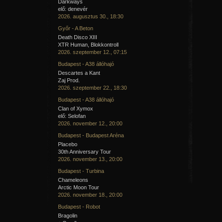
Darkways
elő: denevér
2026. augusztus 30., 18:30
Győr - A Beton
Death Disco XIII
XTR Human, Blokkontroll
2026. szeptember 12., 07:15
Budapest - A38 állóhajó
Descartes a Kant
Zaj Prod.
2026. szeptember 22., 18:30
Budapest - A38 állóhajó
Clan of Xymox
elő: Selofan
2026. november 12., 20:00
Budapest - Budapest Aréna
Placebo
30th Anniversary Tour
2026. november 13., 20:00
Budapest - Turbina
Chameleons
Arctic Moon Tour
2026. november 18., 20:00
Budapest - Robot
Bragolin