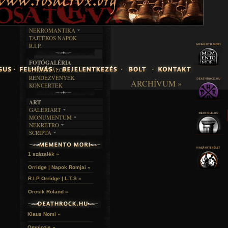
INTERJÚK
FEKETE HUMOR
FILM
FORDÍTÁSOK
KÉPES
MŰVÉSZET
DALSZÖVEGEK
RENDEZVÉNYEK
SZÖVEGES
ÍRÁSTÖRTÉNET
NEKROMANTIKA
TAJTÉKOS NAPOK
AKTUÁLIS
R.I.P.
A MÚLT
FOTÓGALÉRIA
FESZTIVÁLOK
RENDEZVÉNYEK
ARCHÍVUM »
KONCERTEK
ART
GALERIART
MONUMENTUM
ARTGALERI
NEKRETRO
TEMETŐK
KÉPREGÉNYEK
SCRIPTA
SZUBKULT
TEMPLOMOK
LAKÁSKULTS
NOVELLÁK
FEKETE LYUK
VÁRAK
VERSEK
RELIKVIÁK
HELYEK
1 százalék »
HALÁLTÁNC
Orridge | Napok Romjai »
R.I.P Orridge | L.T.S »
Orcsik Roland »
Klaus Nomi »
Omniozis »