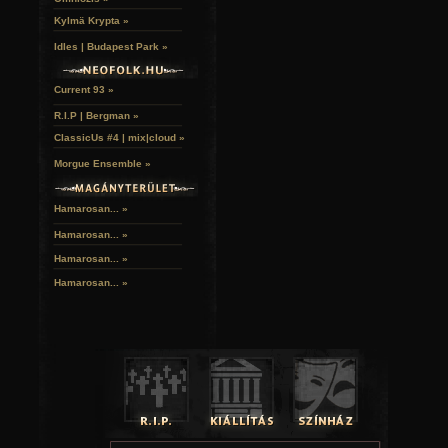
Kylmä Krypta »
Idles | Budapest Park »
Current 93 »
R.I.P | Bergman »
ClassicUs #4 | mix|cloud »
Morgue Ensemble »
Hamarosan... »
Hamarosan...
»
Hamarosan...
»
Hamarosan...
»