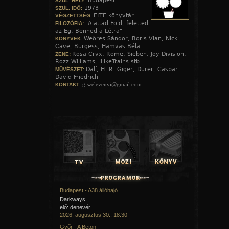
Budapest
SZÜL. HELY:
1973
SZÜL. IDŐ:
ELTE könyvtár
VÉGZETTSÉG:
"Alattad Föld, feletted
FILOZÓFIA:
az Ég, Benned a Létra"
Weöres Sándor, Boris Vian, Nick
KÖNYVEK:
Cave, Burgess, Hamvas Béla
Rosa Crvx, Rome, Sieben, Joy Division,
ZENE:
Rozz Williams, iLikeTrains stb.
Dalí, H. R. Giger, Dürer, Caspar
MŰVÉSZET:
David Friedrich
g.szelevenyi@gmail.com
KONTAKT:
Budapest - A38 állóhajó
Darkways
elő: denevér
2026. augusztus 30., 18:30
Győr - A Beton