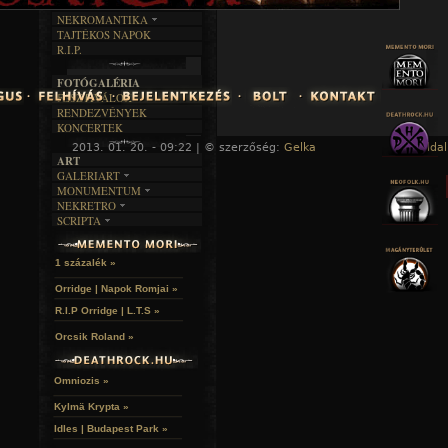
RENDEZVÉNYEK
SZÖVEGES
ÍRÁSTÖRTÉNET
NEKROMANTIKA
TAJTÉKOS NAPOK
AKTUÁLIS
R.I.P.
A MÚLT
FOTÓGALÉRIA
FESZTIVÁLOK
RENDEZVÉNYEK
KONCERTEK
2013. 01. 20. - 09:22 | © szerzőség:
Gelka
« Főoldal
ART
GALERIART
MONUMENTUM
ARTGALERI
NEKRETRO
TEMETŐK
KÉPREGÉNYEK
SCRIPTA
SZUBKULT
TEMPLOMOK
LAKÁSKULTS
NOVELLÁK
FEKETE LYUK
VÁRAK
VERSEK
RELIKVIÁK
HELYEK
1 százalék »
HALÁLTÁNC
Orridge | Napok Romjai »
R.I.P Orridge | L.T.S »
Orcsik Roland »
Omniozis »
Kylmä Krypta »
Idles | Budapest Park »