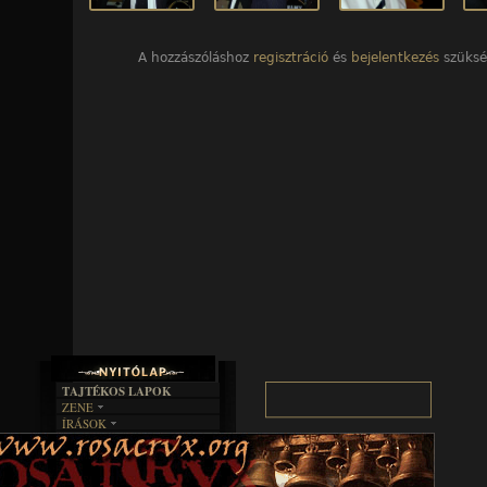
A hozzászóláshoz
regisztráció
és
bejelentkezés
szüksé
TAJTÉKOS LAPOK
ZENE
ÍRÁSOK
EGYÜTTESEK
BOSZORKÁNYKONYHA
IRODALOM
INTERJÚK
FEKETE HUMOR
FILM
FORDÍTÁSOK
KÉPES
MŰVÉSZET
DALSZÖVEGEK