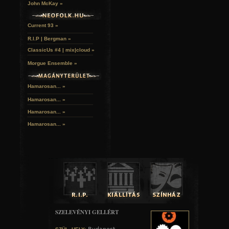
John McKay »
Current 93 »
R.I.P | Bergman »
ClassicUs #4 | mix|cloud »
Morgue Ensemble »
Hamarosan... »
Hamarosan...
»
Hamarosan...
»
Hamarosan...
»
SZELEVÉNYI GELLÉRT