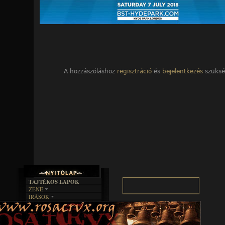
A hozzászóláshoz
regisztráció
és
bejelentkezés
szüksé
TAJTÉKOS LAPOK
ZENE
ÍRÁSOK
EGYÜTTESEK
BOSZORKÁNYKONYHA
IRODALOM
INTERJÚK
FEKETE HUMOR
FILM
FORDÍTÁSOK
KÉPES
MŰVÉSZET