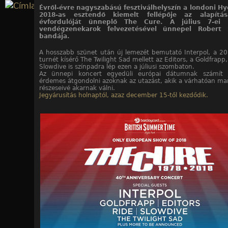
Jump to navigation
Évről-évre nagyszabású fesztiválhelyszín a londoni Hy
2018-as esztendő kiemelt fellépője az alapítá
évfordulóját ünneplő The Cure. A július 7-ei 
vendégzenekarok felvezetésével ünnepel Robert
bandája.
A hosszabb szünet után új lemezét bemutató Interpol, a 20
turnét kísérő The Twilight Sad mellett az Editors, a Goldfrapp,
Slowdive is színpadra lép ezen a júliusi szombaton.
Az ünnepi koncert egyedüli európai dátumnak számít j
érdemes átgondolni azoknak az utazást, akik a várhatóan ma
részeseivé akarnak válni.
Jegyárusítás holnaptól, azaz december 15-től kezdődik.