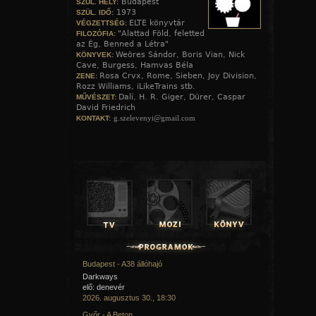
Budapest
SZÜL. HELY:
1973
SZÜL. IDŐ:
ELTE könyvtár
VÉGZETTSÉG:
"Alattad Föld, feletted
FILOZÓFIA:
az Ég, Benned a Létra"
Weöres Sándor, Boris Vian, Nick
KÖNYVEK:
Cave, Burgess, Hamvas Béla
Rosa Crvx, Rome, Sieben, Joy Division,
ZENE:
Rozz Williams, iLikeTrains stb.
Dalí, H. R. Giger, Dürer, Caspar
MŰVÉSZET:
David Friedrich
g.szelevenyi@gmail.com
KONTAKT:
Budapest - A38 állóhajó
Darkways
elő: denevér
2026. augusztus 30., 18:30
Győr - A Beton