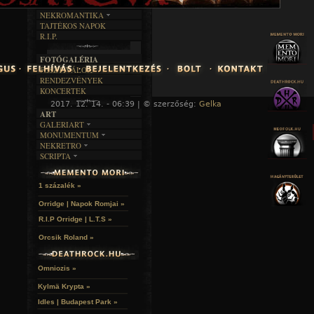
DALSZÖVEGEK
RENDEZVÉNYEK
SZÖVEGES
ÍRÁSTÖRTÉNET
NEKROMANTIKA
TAJTÉKOS NAPOK
AKTUÁLIS
R.I.P.
A MÚLT
FOTÓGALÉRIA
FESZTIVÁLOK
RENDEZVÉNYEK
KONCERTEK
2017. 12. 14. - 06:39 | © szerzőség:
Gelka
« F
ART
GALERIART
MONUMENTUM
ARTGALERI
NEKRETRO
TEMETŐK
KÉPREGÉNYEK
SCRIPTA
SZUBKULT
TEMPLOMOK
LAKÁSKULTS
NOVELLÁK
FEKETE LYUK
VÁRAK
VERSEK
RELIKVIÁK
HELYEK
1 százalék »
HALÁLTÁNC
Orridge | Napok Romjai »
R.I.P Orridge | L.T.S »
Orcsik Roland »
Omniozis »
Kylmä Krypta »
Idles | Budapest Park »