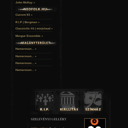
John McKay »
Current 93 »
R.I.P | Bergman »
ClassicUs #4 | mix|cloud »
Morgue Ensemble »
Hamarosan... »
Hamarosan...
»
Hamarosan...
»
Hamarosan...
»
SZELEVÉNYI GELLÉRT