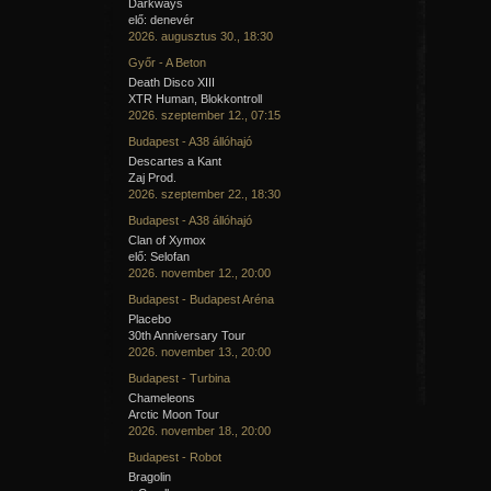
Darkways
elő: denevér
2026. augusztus 30., 18:30
Győr - A Beton
Death Disco XIII
XTR Human, Blokkontroll
2026. szeptember 12., 07:15
Budapest - A38 állóhajó
Descartes a Kant
Zaj Prod.
2026. szeptember 22., 18:30
Budapest - A38 állóhajó
Clan of Xymox
elő: Selofan
2026. november 12., 20:00
Budapest - Budapest Aréna
Placebo
30th Anniversary Tour
2026. november 13., 20:00
Budapest - Turbina
Chameleons
Arctic Moon Tour
2026. november 18., 20:00
Budapest - Robot
Bragolin