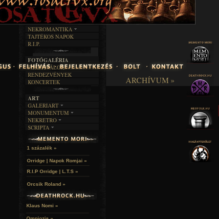
INTERJÚK
FEKETE HUMOR
FILM
FORDÍTÁSOK
KÉPES
MŰVÉSZET
DALSZÖVEGEK
RENDEZVÉNYEK
SZÖVEGES
ÍRÁSTÖRTÉNET
NEKROMANTIKA
TAJTÉKOS NAPOK
AKTUÁLIS
R.I.P.
A MÚLT
FOTÓGALÉRIA
FESZTIVÁLOK
RENDEZVÉNYEK
ARCHÍVUM »
KONCERTEK
ART
GALERIART
MONUMENTUM
ARTGALERI
NEKRETRO
TEMETŐK
KÉPREGÉNYEK
SCRIPTA
SZUBKULT
TEMPLOMOK
LAKÁSKULTS
NOVELLÁK
FEKETE LYUK
VÁRAK
VERSEK
RELIKVIÁK
HELYEK
1 százalék »
HALÁLTÁNC
Orridge | Napok Romjai »
R.I.P Orridge | L.T.S »
Orcsik Roland »
Klaus Nomi »
Omniozis »