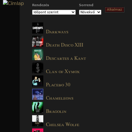
Jump to navigation
Rendezés
Sorrend
Darkways
Death Disco XIII
Descartes a Kant
Clan of Xymox
Placebo 30
Chameleons
Bragolin
Chelsea Wolfe