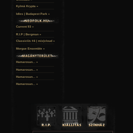
Kylmä Krypta »
Idles | Budapest Park »
Current 93 »
R.I.P | Bergman »
ClassicUs #4 | mix|cloud »
Morgue Ensemble »
Hamarosan... »
Hamarosan...
»
Hamarosan...
»
Hamarosan...
»