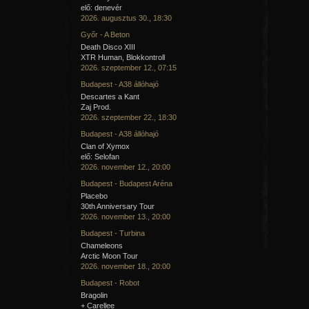
elő: denevér
2026. augusztus 30., 18:30
Győr - A Beton
Death Disco XIII
XTR Human, Blokkontroll
2026. szeptember 12., 07:15
Budapest - A38 állóhajó
Descartes a Kant
Zaj Prod.
2026. szeptember 22., 18:30
Budapest - A38 állóhajó
Clan of Xymox
elő: Selofan
2026. november 12., 20:00
Budapest - Budapest Aréna
Placebo
30th Anniversary Tour
2026. november 13., 20:00
Budapest - Turbina
Chameleons
Arctic Moon Tour
2026. november 18., 20:00
Budapest - Robot
Bragolin
+ Carellee