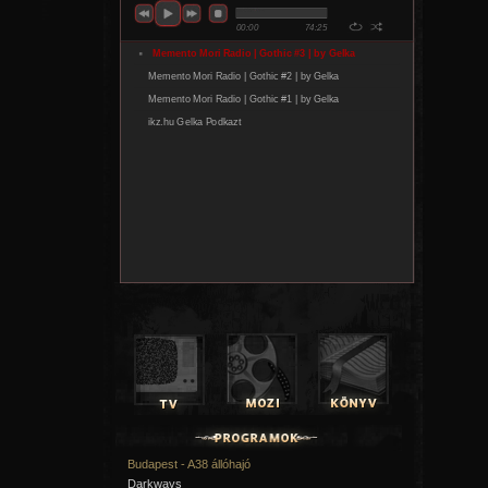
Budapest - A38 állóhajó
Darkways