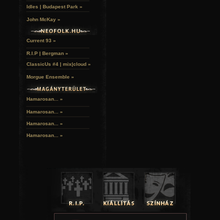
Idles | Budapest Park »
John McKay »
Current 93 »
R.I.P | Bergman »
ClassicUs #4 | mix|cloud »
Morgue Ensemble »
Hamarosan... »
Hamarosan...
»
Hamarosan...
»
Hamarosan...
»