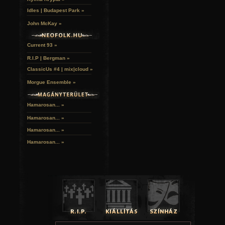
Idles | Budapest Park »
John McKay »
Current 93 »
R.I.P | Bergman »
ClassicUs #4 | mix|cloud »
Morgue Ensemble »
Hamarosan... »
Hamarosan...
»
Hamarosan...
»
Hamarosan...
»