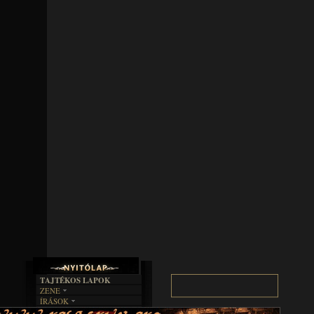
TAJTÉKOS LAPOK
ZENE
ÍRÁSOK
EGYÜTTESEK
BOSZORKÁNYKONYHA
IRODALOM