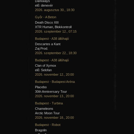
Darkways
elő: denevér
2026. augusztus 30., 18:30
Győr - A Beton
Death Disco XIII
XTR Human, Blokkontroll
2026. szeptember 12., 07:15
Budapest - A38 állóhajó
Descartes a Kant
Zaj Prod.
2026. szeptember 22., 18:30
Budapest - A38 állóhajó
Clan of Xymox
elő: Selofan
2026. november 12., 20:00
Budapest - Budapest Aréna
Placebo
30th Anniversary Tour
2026. november 13., 20:00
Budapest - Turbina
Chameleons
Arctic Moon Tour
2026. november 18., 20:00
Budapest - Robot
Bragolin