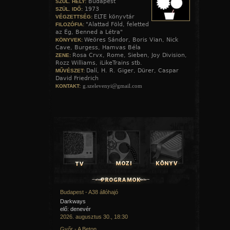
Budapest
SZÜL. HELY:
1973
SZÜL. IDŐ:
ELTE könyvtár
VÉGZETTSÉG:
"Alattad Föld, feletted
FILOZÓFIA:
az Ég, Benned a Létra"
Weöres Sándor, Boris Vian, Nick
KÖNYVEK:
Cave, Burgess, Hamvas Béla
Rosa Crvx, Rome, Sieben, Joy Division,
ZENE:
Rozz Williams, iLikeTrains stb.
Dalí, H. R. Giger, Dürer, Caspar
MŰVÉSZET:
David Friedrich
g.szelevenyi@gmail.com
KONTAKT:
Budapest - A38 állóhajó
Darkways
elő: denevér
2026. augusztus 30., 18:30
Győr - A Beton