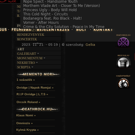
DALSZÖVEGEK
Rope Spect - Handsome Youth
RENDEZVÉNYEK
SZÖVEGES
ÍRÁSTÖRTÉNET
Morthem Vlade Art - Closer To Me (Version)
NEKROMANTIKA
Princess Ugly - Body Will Hold
TAJTÉKOS NAPOK
AKTUÁLIS
This Cold Night - Circuits
R.I.P.
A MÚLT
Bodanegra feat. Rio Black - Halt!
Vomer - After Hours
FOTÓGALÉRIA
Crime & the City Solution - Peace In My Time
FESZTIVÁLOK
RENDEZVÉNYEK
KONCERTEK
2023. 11. 21. - 05:19 | © szerzőség:
Gelka
« F
ART
A hozzászóláshoz
regisztráció
és
bejelentkezés
szüksé
GALERIART
MONUMENTUM
ARTGALERI
NEKRETRO
TEMETŐK
KÉPREGÉNYEK
SCRIPTA
SZUBKULT
TEMPLOMOK
LAKÁSKULTS
NOVELLÁK
FEKETE LYUK
VÁRAK
VERSEK
RELIKVIÁK
HELYEK
1 százalék »
HALÁLTÁNC
Orridge | Napok Romjai »
R.I.P Orridge | L.T.S »
Orcsik Roland »
Klaus Nomi »
Omniozis »
Kylmä Krypta »