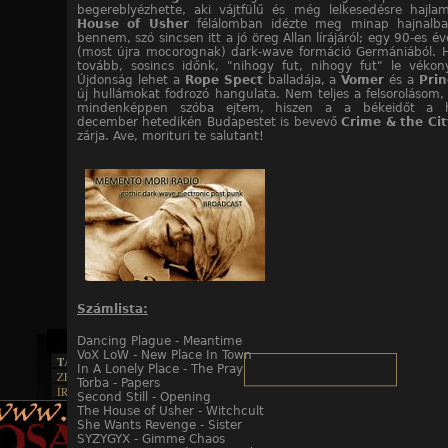
begereblyézhette, aki vájtfülű és még lelkesedésre hajl
House of Usher
félálomban idézte meg minap hajnalba
bennem, szó sincsen itt a jó öreg Allan lírájáról; egy 90-es é
(most újra mocorognak) dark-wave formáció Germániából. H
tovább, sosincs időnk, "nihogy fut, nihogy fut" le vékon
Újdonság lehet a
Rope Spect
balladája, a
Vomer
és a
Prin
új hullámokat fodrozó hangulata. Nem teljes a felsorolásom,
mindenképpen szóba ejtem, hiszen a a békeidőt a h
december hetedikén Budapestet is bevevő
Crime & the Cit
zárja. Ave, morituri te salutant!
Számlista:
Dancing Plague - Meantime
VoX LoW - New Place In Town
TAJTÉKOS LAPOK
In A Lonely Place - The Pray
ZENE
Torba - Papers
ÍRÁSOK
EGYÜTTESEK
Second Still - Opening
BOSZORKÁNYKONYHA
IRODALOM
The House of Usher - Witchcult
INTERJÚK
FEKETE HUMOR
She Wants Revenge - Sister
FILM
FORDÍTÁSOK
KÉPES
SYZYGYX - Gimme Chaos
MŰVÉSZET