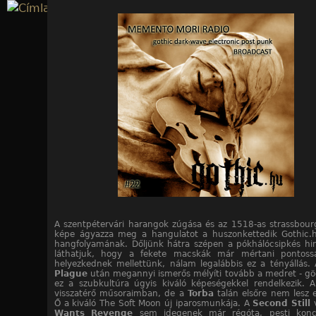
Jump to navigation
A szentpétervári harangok zúgása és az 1518-as strassbourg
képe ágyazza meg a hangulatot a huszonkettedik Gothic.
hangfolyamának. Dőljünk hátra szépen a pókhálócsipkés hi
láthatjuk, hogy a fekete macskák már mértani pontossá
helyezkednek mellettünk, nálam legalábbis ez a tényállás.
Plague
után megannyi ismerős mélyíti tovább a medret - g
ez a szubkultúra úgyis kiváló képeségekkel rendelkezik. 
visszatérő műsoraimban, de a
Torba
talán elsőre nem lesz 
Ő a kiváló The Soft Moon új iparosmunkája. A
Second Still
Wants Revenge
sem idegenek már régóta, pesti koncer