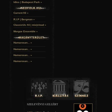
Idles | Budapest Park »
Current 93 »
R.I.P | Bergman »
ClassicUs #4 | mix|cloud »
Morgue Ensemble »
Hamarosan... »
Hamarosan...
»
Hamarosan...
»
Hamarosan...
»
SZELEVÉNYI GELLÉRT