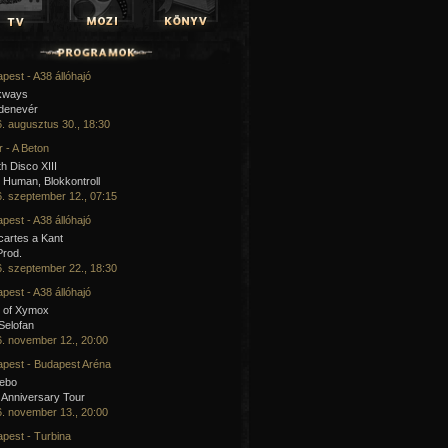
pest - A38 állóhajó
kways
 denevér
. augusztus 30., 18:30
 - A Beton
h Disco XIII
Human, Blokkontroll
. szeptember 12., 07:15
pest - A38 állóhajó
artes a Kant
Prod.
. szeptember 22., 18:30
pest - A38 állóhajó
 of Xymox
 Selofan
. november 12., 20:00
pest - Budapest Aréna
cebo
 Anniversary Tour
. november 13., 20:00
pest - Turbina