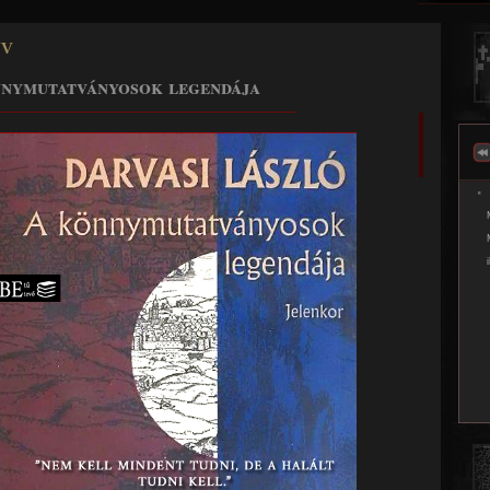
Jump to navigation
v
nymutatványosok legendája
______________________________________________