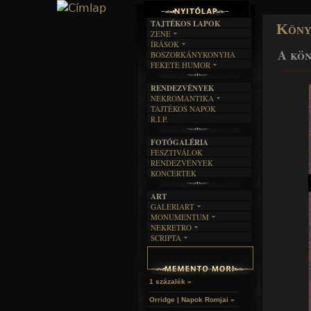
TAJTÉKOS LAPOK
Köny
ZENE
ÍRÁSOK
EGYÜTTESEK
A kön
BOSZORKÁNYKONYHA
IRODALOM
INTERJÚK
FEKETE HUMOR
______
FILM
FORDÍTÁSOK
KÉPES
MŰVÉSZET
DALSZÖVEGEK
RENDEZVÉNYEK
SZÖVEGES
ÍRÁSTÖRTÉNET
NEKROMANTIKA
TAJTÉKOS NAPOK
AKTUÁLIS
R.I.P.
A MÚLT
FOTÓGALÉRIA
FESZTIVÁLOK
RENDEZVÉNYEK
KONCERTEK
ART
GALERIART
MONUMENTUM
ARTGALERI
NEKRETRO
TEMETŐK
KÉPREGÉNYEK
SCRIPTA
SZUBKULT
TEMPLOMOK
LAKÁSKULTS
NOVELLÁK
FEKETE LYUK
VÁRAK
VERSEK
RELIKVIÁK
HELYEK
HALÁLTÁNC
1 százalék »
Orridge | Napok Romjai »