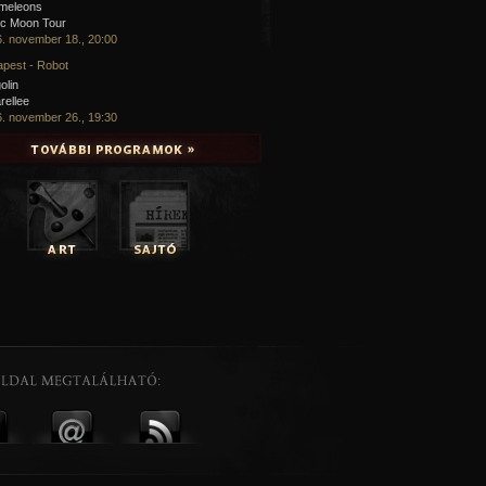
meleons
ic Moon Tour
. november 18., 20:00
pest - Robot
olin
rellee
. november 26., 19:30