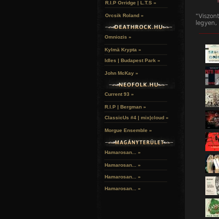
R.I.P Orridge | L.T.S »
"Viszon
Orcsik Roland »
legyen,
éppen s
______
szabad 
Omniozis »
mézét a
Kylmä Krypta »
Öt könn
Idles | Budapest Park »
Európa 
mézet s
John McKay »
fekete 
főszere
eltelő 
Current 93 »
R.I.P | Bergman »
ClassicUs #4 | mix|cloud »
Morgue Ensemble »
Hamarosan... »
Hamarosan...
»
Hamarosan...
»
Hamarosan...
»