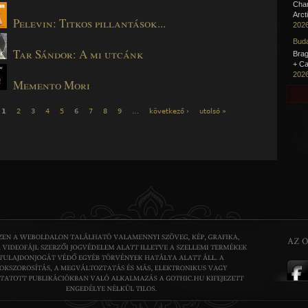
Cha
Arct
Pelevin: Titkos pillantások...
2026
Buda
Tar Sándor: A mi utcánk
Brag
+ Ca
2026
Memento Mori
1
2
3
4
5
6
7
8
9
…
következő ›
utolsó »