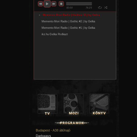
Budapest - A38 állóhajó
Darkways