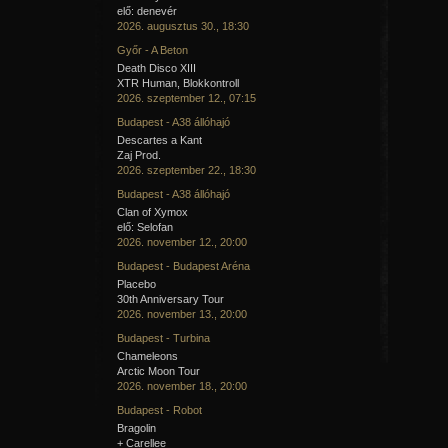
elő: denevér
2026. augusztus 30., 18:30
Győr - A Beton
Death Disco XIII
XTR Human, Blokkontroll
2026. szeptember 12., 07:15
Budapest - A38 állóhajó
Descartes a Kant
Zaj Prod.
2026. szeptember 22., 18:30
Budapest - A38 állóhajó
Clan of Xymox
elő: Selofan
2026. november 12., 20:00
Budapest - Budapest Aréna
Placebo
30th Anniversary Tour
2026. november 13., 20:00
Budapest - Turbina
Chameleons
Arctic Moon Tour
2026. november 18., 20:00
Budapest - Robot
Bragolin
+ Carellee