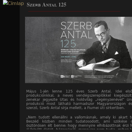
Szerb Antal 125
Jump to navigation
____________________________________________________
Május 1-jén lenne 125 éves Szerb Antal. Idei első 
produkciónkkal, a neves vendégszereplőkkel kiegészül
zenekar jegyezte Utas és holdvilág „regényzenével” ü
produkció most látható harmadszor Magyarországon és
szerző, Szerb Antal sírja mellett, a Fiumei úti sírkertben.
„Nem tudott ellenállni a vallomásnak, amely ki akart tö
Beszéd közben minden tudatosodott, ami szökése 
ösztönösen élt benne: hogy mennyire elhibázottnak érzi f
ál-felnőtt életét, házasságát, mennyire nem tudja, mihez k
____________________________________________________