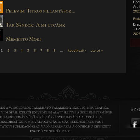
Cha
Arct
Pelevin: Titkos pillantások...
2026
Buda
Tar Sándor: A mi utcánk
Brag
+ Ca
2026
Memento Mori
1
2
3
4
5
6
7
8
9
…
következő ›
utolsó »