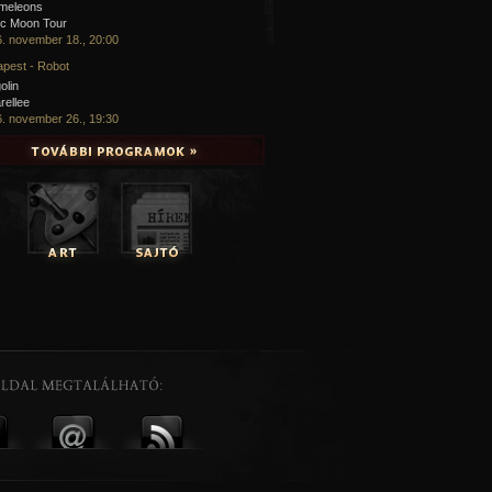
meleons
ic Moon Tour
. november 18., 20:00
pest - Robot
olin
rellee
. november 26., 19:30