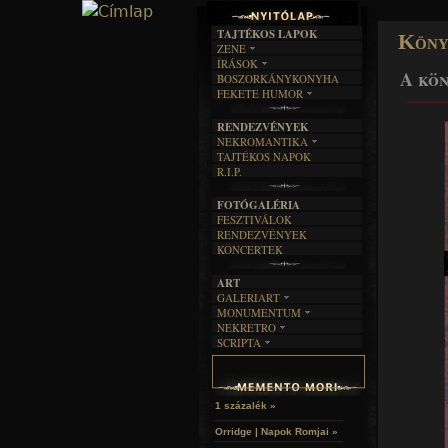
TAJTÉKOS LAPOK
Köny
ZENE
ÍRÁSOK
EGYÜTTESEK
A kön
BOSZORKÁNYKONYHA
IRODALOM
INTERJÚK
FEKETE HUMOR
______
FILM
FORDÍTÁSOK
KÉPES
MŰVÉSZET
DALSZÖVEGEK
RENDEZVÉNYEK
SZÖVEGES
ÍRÁSTÖRTÉNET
NEKROMANTIKA
TAJTÉKOS NAPOK
AKTUÁLIS
R.I.P.
A MÚLT
FOTÓGALÉRIA
FESZTIVÁLOK
RENDEZVÉNYEK
KONCERTEK
ART
GALERIART
MONUMENTUM
ARTGALERI
NEKRETRO
TEMETŐK
KÉPREGÉNYEK
SCRIPTA
SZUBKULT
TEMPLOMOK
LAKÁSKULTS
NOVELLÁK
FEKETE LYUK
VÁRAK
VERSEK
RELIKVIÁK
HELYEK
HALÁLTÁNC
1 százalék »
Orridge | Napok Romjai »