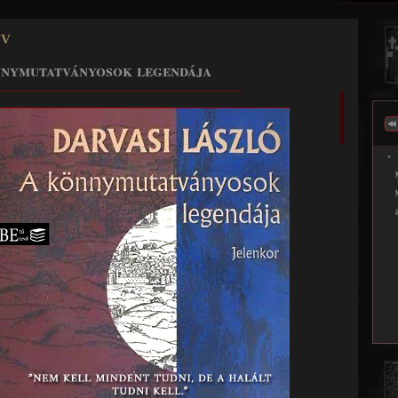
Jump to navigation
v
nymutatványosok legendája
______________________________________________