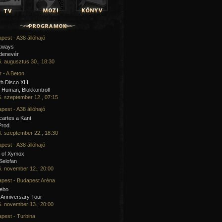
pest - A38 állóhajó
kways
 denevér
. augusztus 30., 18:30
 - A Beton
h Disco XIII
Human, Blokkontroll
. szeptember 12., 07:15
pest - A38 állóhajó
artes a Kant
Prod.
. szeptember 22., 18:30
pest - A38 állóhajó
 of Xymox
 Selofan
. november 12., 20:00
pest - Budapest Aréna
cebo
 Anniversary Tour
. november 13., 20:00
pest - Turbina