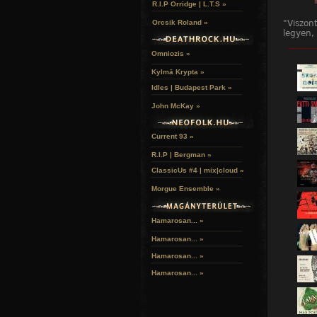
R.I.P Orridge | L.T.S »
"Viszon
Orcsik Roland »
legyen,
éppen s
______
szabad 
Omniozis »
mézét a
Kylmä Krypta »
Öt könn
Idles | Budapest Park »
Európa 
mézet s
John McKay »
fekete 
főszere
eltelő 
Current 93 »
R.I.P | Bergman »
ClassicUs #4 | mix|cloud »
Morgue Ensemble »
Hamarosan... »
Hamarosan...
»
Hamarosan...
»
Hamarosan...
»