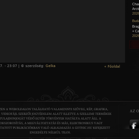
Cha
Arct
2026
Buda
Brag
+ Ca
2026
7. - 23:07 | © szerzőség:
Gelka
« Főoldal