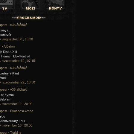
pest - A38 állóhajó
kways
 denevér
. augusztus 30., 18:30
 - A Beton
h Disco XIII
Human, Blokkontroll
. szeptember 12., 07:15
pest - A38 állóhajó
artes a Kant
Prod.
. szeptember 22., 18:30
pest - A38 állóhajó
 of Xymox
 Selofan
. november 12., 20:00
pest - Budapest Aréna
cebo
 Anniversary Tour
. november 13., 20:00
pest - Turbina