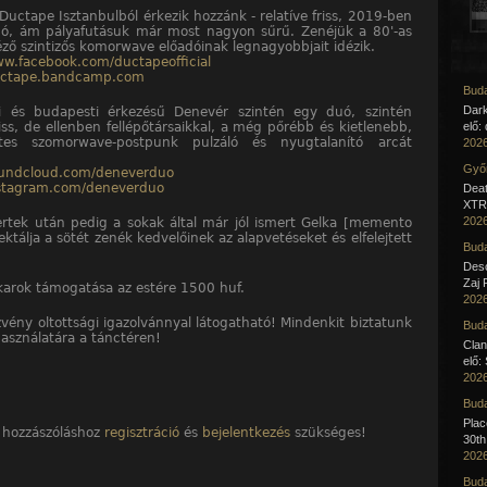
 Ductape Isztanbulból érkezik hozzánk - relatíve friss, 2019-ben
uó, ám pályafutásuk már most nagyon sűrű. Zenéjük a 80'-as
éző szintizős komorwave előadóinak legnagyobbjait idézik.
ww.facebook.com/ductapeofficial
ductape.bandcamp.com
Buda
Dar
ei és budapesti érkezésű Denevér szintén egy duó, szintén
iss, de ellenben fellépőtársaikkal, a még pőrébb és kietlenebb,
elő:
ntes szomorwave-postpunk pulzáló és nyugtalanító arcát
2026
Győr
oundcloud.com/deneverduo
nstagram.com/deneverduo
Deat
XTR 
2026
ertek után pedig a sokak által már jól ismert Gelka [memento
ektálja a sötét zenék kedvelőinek az alapvetéseket és elfelejtett
Buda
Desc
Zaj 
ekarok támogatása az estére 1500 huf.
2026
zvény oltottsági igazolvánnyal látogatható! Mindenkit biztatunk
Buda
asználatára a tánctéren!
Clan
elő:
2026
Buda
Pla
 hozzászóláshoz
regisztráció
és
bejelentkezés
szükséges!
30th
2026
Buda