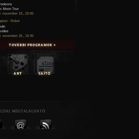
meleons
ic Moon Tour
. november 18., 20:00
pest - Robot
olin
rellee
. november 26., 19:30