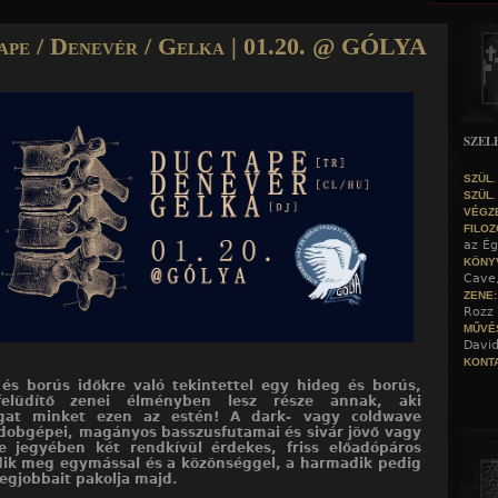
Jump to navigation
ape / Denevér / Gelka | 01.20. @ GÓLYA
SZEL
SZÜL.
SZÜL.
VÉGZ
FILOZ
az Ég
KÖNY
Cave
ZENE
Rozz 
MŰVÉ
David
KONTA
és borús időkre való tekintettel egy hideg és borús,
elüdítő zenei élményben lesz része annak, aki
gat minket ezen az estén! A dark- vagy coldwave
dobgépei, magányos basszusfutamai és sivár jövő vagy
e jegyében két rendkívül érdekes, friss előadópáros
ik meg egymással és a közönséggel, a harmadik pedig
legjobbait pakolja majd.