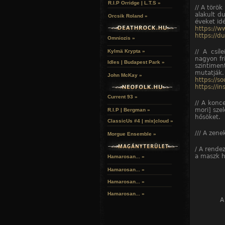
R.I.P Orridge | L.T.S »
// A török
alakult d
Orcsik Roland »
éveket id
https://w
https://
Omniozis »
// A csíl
Kylmä Krypta »
nagyon fr
Idles | Budapest Park »
szintime
mutatják.
John McKay »
https://s
https://i
Current 93 »
// A konc
mori] szel
R.I.P | Bergman »
hősöket.
ClassicUs #4 | mix|cloud »
/// A zen
Morgue Ensemble »
/ A rende
a maszk h
Hamarosan... »
Hamarosan...
»
Hamarosan...
»
Hamarosan...
»
A