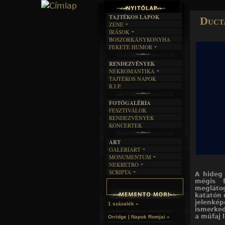
TAJTÉKOS LAPOK
Duct
ZENE
ÍRÁSOK
EGYÜTTESEK
BOSZORKÁNYKONYHA
IRODALOM
INTERJÚK
FEKETE HUMOR
FILM
FORDÍTÁSOK
KÉPES
MŰVÉSZET
DALSZÖVEGEK
RENDEZVÉNYEK
SZÖVEGES
ÍRÁSTÖRTÉNET
NEKROMANTIKA
TAJTÉKOS NAPOK
AKTUÁLIS
R.I.P.
A MÚLT
FOTÓGALÉRIA
FESZTIVÁLOK
RENDEZVÉNYEK
KONCERTEK
ART
GALERIART
MONUMENTUM
ARTGALERI
NEKRETRO
TEMETŐK
KÉPREGÉNYEK
SCRIPTA
SZUBKULT
A hideg 
TEMPLOMOK
LAKÁSKULTS
NOVELLÁK
mégis f
FEKETE LYUK
VÁRAK
megláto
VERSEK
RELIKVIÁK
HELYEK
katatón 
HALÁLTÁNC
jelenkép
1 százalék »
ismerked
a műfaj 
Orridge | Napok Romjai »