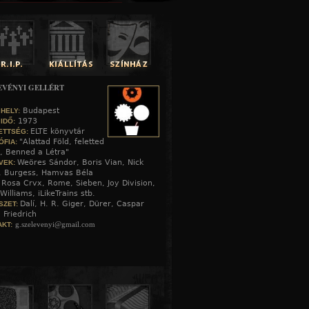
EVÉNYI GELLÉRT
Budapest
 HELY:
1973
 IDŐ:
ELTE könyvtár
ETTSÉG:
"Alattad Föld, feletted
ÓFIA:
, Benned a Létra"
Weöres Sándor, Boris Vian, Nick
VEK:
, Burgess, Hamvas Béla
Rosa Crvx, Rome, Sieben, Joy Division,
:
Williams, iLikeTrains stb.
Dalí, H. R. Giger, Dürer, Caspar
SZET:
 Friedrich
g.szelevenyi@gmail.com
KT: