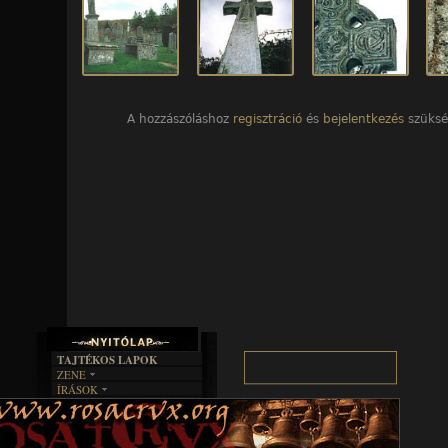
A hozzászóláshoz
regisztráció
és
bejelentkezés
szüksé
TAJTÉKOS LAPOK
ZENE
ÍRÁSOK
EGYÜTTESEK
BOSZORKÁNYKONYHA
IRODALOM
INTERJÚK
FEKETE HUMOR
FILM
FORDÍTÁSOK
KÉPES
MŰVÉSZET
DALSZÖVEGEK