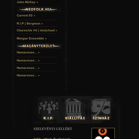
John McKay »
Current 93 »
R.I.P | Bergman »
ClassicUs #4 | mix|cloud »
Morgue Ensemble »
Hamarosan... »
Hamarosan...
»
Hamarosan...
»
Hamarosan...
»
SZELEVÉNYI GELLÉRT