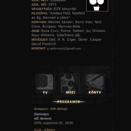
Budapest
SZÜL. HELY:
1973
SZÜL. IDŐ:
ELTE könyvtár
VÉGZETTSÉG:
"Alattad Föld, feletted
FILOZÓFIA:
az Ég, Benned a Létra"
Weöres Sándor, Boris Vian, Nick
KÖNYVEK:
Cave, Burgess, Hamvas Béla
Rosa Crvx, Rome, Sieben, Joy Division,
ZENE:
Rozz Williams, iLikeTrains stb.
Dalí, H. R. Giger, Dürer, Caspar
MŰVÉSZET:
David Friedrich
g.szelevenyi@gmail.com
KONTAKT:
Budapest - A38 állóhajó
Darkways
elő: denevér
2026. augusztus 30., 18:30
Győr - A Beton