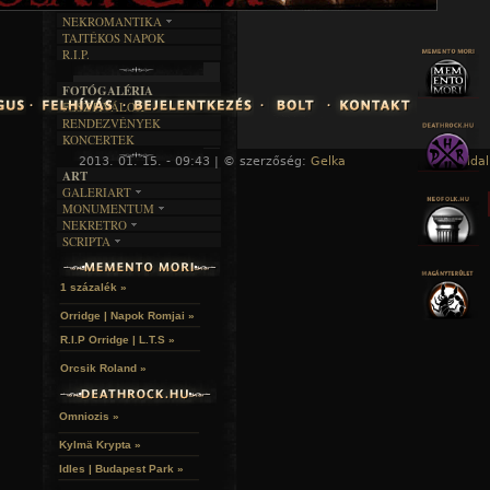
RENDEZVÉNYEK
SZÖVEGES
ÍRÁSTÖRTÉNET
NEKROMANTIKA
TAJTÉKOS NAPOK
AKTUÁLIS
R.I.P.
A MÚLT
FOTÓGALÉRIA
FESZTIVÁLOK
RENDEZVÉNYEK
KONCERTEK
2013. 01. 15. - 09:43 | © szerzőség:
Gelka
« Főoldal
ART
GALERIART
MONUMENTUM
ARTGALERI
NEKRETRO
TEMETŐK
KÉPREGÉNYEK
SCRIPTA
SZUBKULT
TEMPLOMOK
LAKÁSKULTS
NOVELLÁK
FEKETE LYUK
VÁRAK
VERSEK
RELIKVIÁK
HELYEK
1 százalék »
HALÁLTÁNC
Orridge | Napok Romjai »
R.I.P Orridge | L.T.S »
Orcsik Roland »
Omniozis »
Kylmä Krypta »
Idles | Budapest Park »