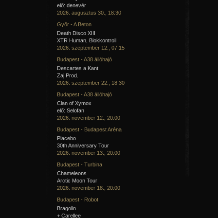
elő: denevér
2026. augusztus 30., 18:30
Győr - A Beton
Death Disco XIII
XTR Human, Blokkontroll
2026. szeptember 12., 07:15
Budapest - A38 állóhajó
Descartes a Kant
Zaj Prod.
2026. szeptember 22., 18:30
Budapest - A38 állóhajó
Clan of Xymox
elő: Selofan
2026. november 12., 20:00
Budapest - Budapest Aréna
Placebo
30th Anniversary Tour
2026. november 13., 20:00
Budapest - Turbina
Chameleons
Arctic Moon Tour
2026. november 18., 20:00
Budapest - Robot
Bragolin
+ Carellee