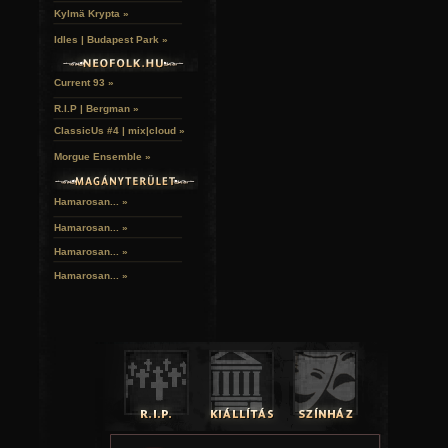
Kylmä Krypta »
Idles | Budapest Park »
Current 93 »
R.I.P | Bergman »
ClassicUs #4 | mix|cloud »
Morgue Ensemble »
Hamarosan... »
Hamarosan...
»
Hamarosan...
»
Hamarosan...
»