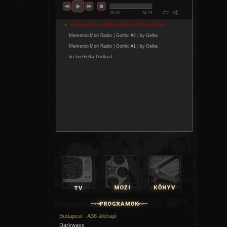
Budapest - A38 állóhajó
Darkways