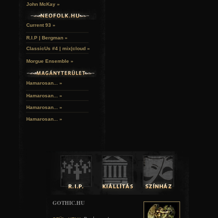
John McKay »
Current 93 »
R.I.P | Bergman »
ClassicUs #4 | mix|cloud »
Morgue Ensemble »
Hamarosan... »
Hamarosan...
»
Hamarosan...
»
Hamarosan...
»
GOTHIC.HU