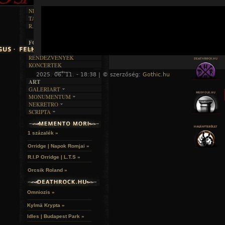
DALSZÖVEGEK
RENDEZVÉNYEK
SZÖVEGES
ÍRÁSTÖRTÉNET
NEKROMANTIKA
TAJTÉKOS NAPOK
AKTUÁLIS
R.I.P.
A MÚLT
FOTÓGALÉRIA
FESZTIVÁLOK
RENDEZVÉNYEK
KONCERTEK
2025. 06. 11. - 18:38 | © szerzőség:
Gothic.hu
« F
ART
GALERIART
MONUMENTUM
ARTGALERI
NEKRETRO
TEMETŐK
KÉPREGÉNYEK
SCRIPTA
SZUBKULT
TEMPLOMOK
LAKÁSKULTS
NOVELLÁK
FEKETE LYUK
VÁRAK
VERSEK
RELIKVIÁK
HELYEK
1 százalék »
HALÁLTÁNC
Orridge | Napok Romjai »
R.I.P Orridge | L.T.S »
A hozzászóláshoz
regisztráció
és
bejelentkezés
szüksé
Orcsik Roland »
Omniozis »
Kylmä Krypta »
Idles | Budapest Park »