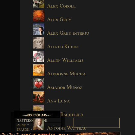
Alex Coroll
Alex Grey
Alex Grey interjú
Alfred Kubin
Allen Williams
Alphonse Mucha
Amador Muñoz
Ana Luna
Anne Bachelier
TAJTÉKOS LAPOK
ZENE
Antoine Watteau
ÍRÁSOK
EGYÜTTESEK
BOSZORKÁNYKONYHA
IRODALOM