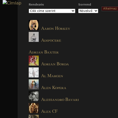
Jump to navigation
Rendezés
Sorrend
Aaron Horkey
Adipocere
Adrian Baxter
Adrian Borda
Al Margen
Alen Kopera
Alessandro Bavari
Alex CF