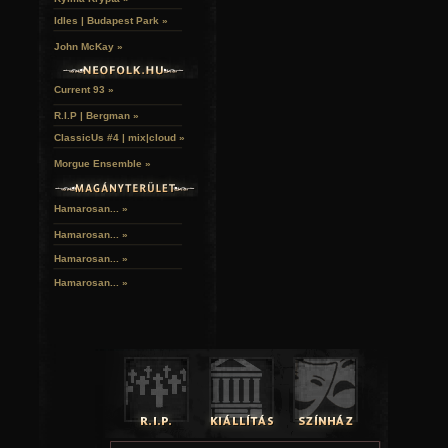
Idles | Budapest Park »
John McKay »
Current 93 »
R.I.P | Bergman »
ClassicUs #4 | mix|cloud »
Morgue Ensemble »
Hamarosan... »
Hamarosan...
»
Hamarosan...
»
Hamarosan...
»