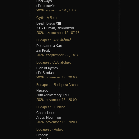
Darkways
elő: denevér
2026. augusztus 30., 18:30
Győr - A Beton
Death Disco XIII
XTR Human, Blokkontroll
2026. szeptember 12., 07:15
Budapest - A38 állóhajó
Descartes a Kant
Zaj Prod.
2026. szeptember 22., 18:30
Budapest - A38 állóhajó
Clan of Xymox
elő: Selofan
2026. november 12., 20:00
Budapest - Budapest Aréna
Placebo
30th Anniversary Tour
2026. november 13., 20:00
Budapest - Turbina
Chameleons
Arctic Moon Tour
2026. november 18., 20:00
Budapest - Robot
Bragolin