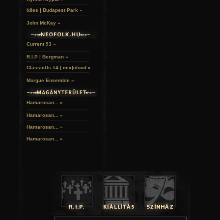
Idles | Budapest Park »
John McKay »
Current 93 »
R.I.P | Bergman »
ClassicUs #4 | mix|cloud »
Morgue Ensemble »
Hamarosan... »
Hamarosan...
»
Hamarosan...
»
Hamarosan...
»