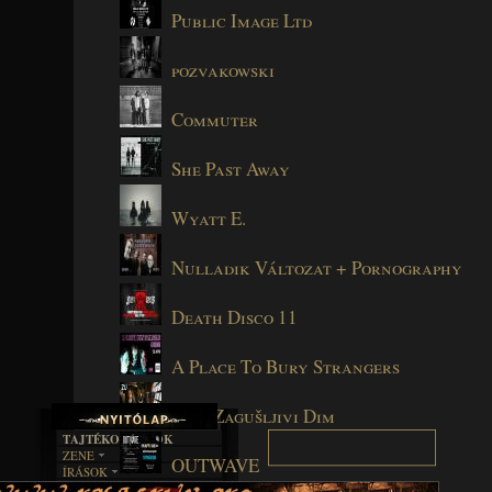
Public Image Ltd
pozvakowski
Commuter
She Past Away
Wyatt E.
Nulladik Változat + Pornography
Death Disco 11
A Place To Bury Strangers
Zu + Zagušljivi Dim
TAJTÉKOS LAPOK
ZENE
OUTWAVE
ÍRÁSOK
EGYÜTTESEK
BOSZORKÁNYKONYHA
IRODALOM