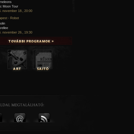
meleons
ic Moon Tour
. november 18., 20:00
pest - Robot
olin
rellee
. november 26., 19:30