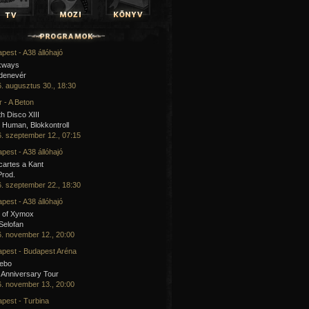
pest - A38 állóhajó
kways
 denevér
. augusztus 30., 18:30
 - A Beton
h Disco XIII
Human, Blokkontroll
. szeptember 12., 07:15
pest - A38 állóhajó
artes a Kant
Prod.
. szeptember 22., 18:30
pest - A38 állóhajó
 of Xymox
 Selofan
. november 12., 20:00
pest - Budapest Aréna
cebo
 Anniversary Tour
. november 13., 20:00
pest - Turbina