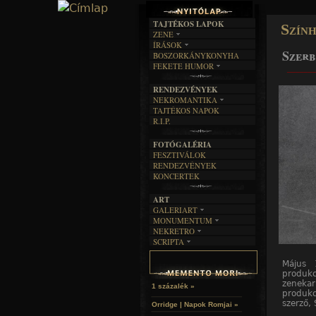
TAJTÉKOS LAPOK
Szín
ZENE
ÍRÁSOK
EGYÜTTESEK
Szerb
BOSZORKÁNYKONYHA
IRODALOM
INTERJÚK
FEKETE HUMOR
______
FILM
FORDÍTÁSOK
KÉPES
MŰVÉSZET
DALSZÖVEGEK
RENDEZVÉNYEK
SZÖVEGES
ÍRÁSTÖRTÉNET
NEKROMANTIKA
TAJTÉKOS NAPOK
AKTUÁLIS
R.I.P.
A MÚLT
FOTÓGALÉRIA
FESZTIVÁLOK
RENDEZVÉNYEK
KONCERTEK
ART
GALERIART
MONUMENTUM
ARTGALERI
NEKRETRO
TEMETŐK
KÉPREGÉNYEK
SCRIPTA
SZUBKULT
TEMPLOMOK
LAKÁSKULTS
NOVELLÁK
FEKETE LYUK
VÁRAK
Május 
VERSEK
RELIKVIÁK
HELYEK
produkc
HALÁLTÁNC
zenekar
1 százalék »
produk
szerző, 
Orridge | Napok Romjai »