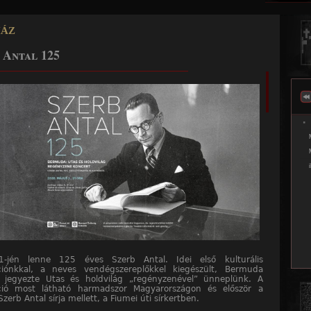
Jump to navigation
ház
 Antal 125
______________________________________________
1-jén lenne 125 éves Szerb Antal. Idei első kulturális
iónkkal, a neves vendégszereplőkkel kiegészült, Bermuda
 jegyezte Utas és holdvilág „regényzenével” ünneplünk. A
ció most látható harmadszor Magyarországon és először a
Szerb Antal sírja mellett, a Fiumei úti sírkertben.