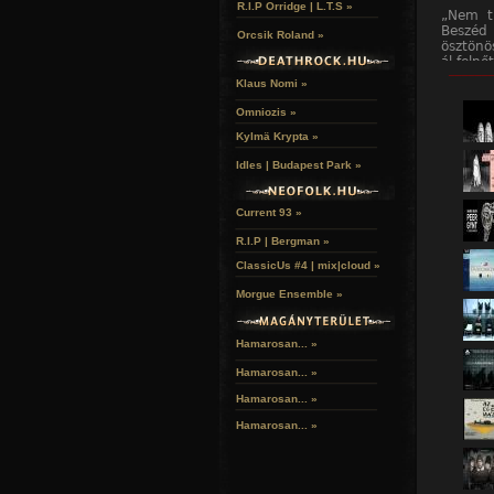
R.I.P Orridge | L.T.S »
„Nem tu
Beszéd
Orcsik Roland »
ösztönö
ál-feln
______
várhat 
Klaus Nomi »
főképp,
barátai 
Omniozis »
Kylmä Krypta »
Klisé,
könyvrő
Idles | Budapest Park »
ott kez
vagy az
a mozdu
Current 93 »
valamil
Szerb A
R.I.P | Bergman »
útkeres
holdvilá
ClassicUs #4 | mix|cloud »
Morgue Ensemble »
„El ke
nagyon 
És amíg
Hamarosan... »
mindig 
Hamarosan...
»
A 20. s
„könyv
Hamarosan...
»
„szembe
Hamarosan...
»
az író,
sírkert