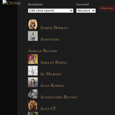
Jump to navigation
Rendezés
Sorrend
Aaron Horkey
Adipocere
Adrian Baxter
Adrian Borda
Al Margen
Alen Kopera
Alessandro Bavari
Alex CF