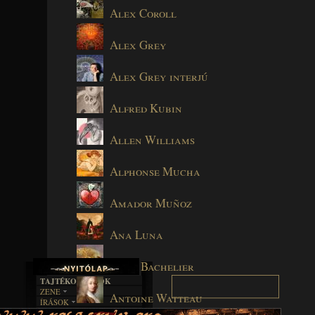
Alex Coroll
Alex Grey
Alex Grey interjú
Alfred Kubin
Allen Williams
Alphonse Mucha
Amador Muñoz
Ana Luna
Anne Bachelier
TAJTÉKOS LAPOK
ZENE
Antoine Watteau
ÍRÁSOK
EGYÜTTESEK
BOSZORKÁNYKONYHA
IRODALOM