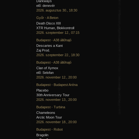
Darkways
elő: denevér
2026. augusztus 30., 18:30
Győr - A Beton
Death Disco XIII
XTR Human, Blokkontroll
2026. szeptember 12., 07:15
Budapest - A38 állóhajó
Descartes a Kant
Zaj Prod.
2026. szeptember 22., 18:30
Budapest - A38 állóhajó
Clan of Xymox
elő: Selofan
2026. november 12., 20:00
Budapest - Budapest Aréna
Placebo
30th Anniversary Tour
2026. november 13., 20:00
Budapest - Turbina
Chameleons
Arctic Moon Tour
2026. november 18., 20:00
Budapest - Robot
Bragolin