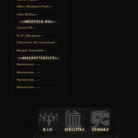
Idles | Budapest Park »
John McKay »
Current 93 »
R.I.P | Bergman »
ClassicUs #4 | mix|cloud »
Morgue Ensemble »
Hamarosan... »
Hamarosan...
»
Hamarosan...
»
Hamarosan...
»