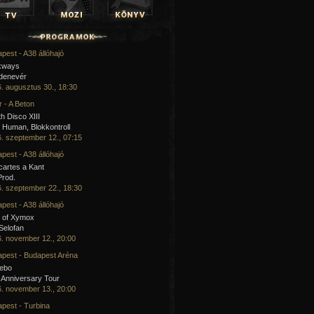
pest - A38 állóhajó
kways
 denevér
. augusztus 30., 18:30
 - A Beton
h Disco XIII
Human, Blokkontroll
. szeptember 12., 07:15
pest - A38 állóhajó
artes a Kant
Prod.
. szeptember 22., 18:30
pest - A38 állóhajó
 of Xymox
 Selofan
. november 12., 20:00
pest - Budapest Aréna
cebo
 Anniversary Tour
. november 13., 20:00
pest - Turbina