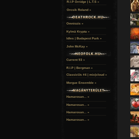
R.I.P Orridge | L.T.S »
Orcsik Roland »
Omniozis »
Kylmä Krypta »
Idles | Budapest Park »
John McKay »
Current 93 »
R.I.P | Bergman »
ClassicUs #4 | mix|cloud »
Morgue Ensemble »
Hamarosan... »
Hamarosan...
»
Hamarosan...
»
Hamarosan...
»