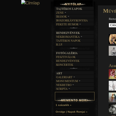
TAJTÉKOS LAPOK
Művé
ZENE
ÍRÁSOK
EGYÜTTESEK
Ren
BOSZORKÁNYKONYHA
IRODALOM
INTERJÚK
FEKETE HUMOR
FILM
FORDÍTÁSOK
KÉPES
MŰVÉSZET
DALSZÖVEGEK
RENDEZVÉNYEK
SZÖVEGES
ÍRÁSTÖRTÉNET
NEKROMANTIKA
TAJTÉKOS NAPOK
AKTUÁLIS
R.I.P.
A MÚLT
FOTÓGALÉRIA
FESZTIVÁLOK
RENDEZVÉNYEK
Adr
KONCERTEK
ART
GALERIART
MONUMENTUM
ARTGALERI
NEKRETRO
TEMETŐK
KÉPREGÉNYEK
SCRIPTA
SZUBKULT
TEMPLOMOK
LAKÁSKULTS
NOVELLÁK
FEKETE LYUK
VÁRAK
VERSEK
RELIKVIÁK
HELYEK
HALÁLTÁNC
1 százalék »
Orridge | Napok Romjai »