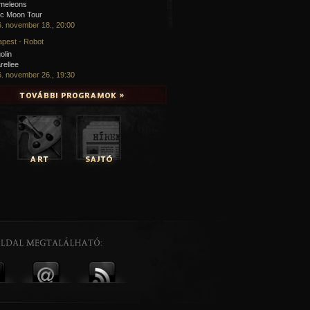
meleons
ic Moon Tour
. november 18., 20:00
pest - Robot
olin
rellee
. november 26., 19:30