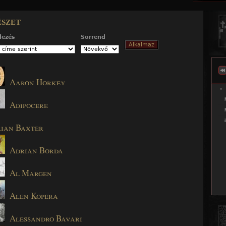
Jump to navigation
szet
dezés
Sorrend
Aaron Horkey
Adipocere
ian Baxter
Adrian Borda
Al Margen
Alen Kopera
Alessandro Bavari