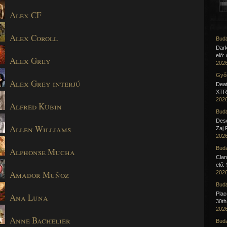
Alex CF
Alex Coroll
Buda
Dar
elő:
Alex Grey
2026
Győr
Alex Grey interjú
Deat
XTR 
2026
Alfred Kubin
Buda
Desc
Allen Williams
Zaj 
2026
Buda
Alphonse Mucha
Clan
elő:
Amador Muñoz
2026
Buda
Pla
Ana Luna
30th
2026
Anne Bachelier
Buda