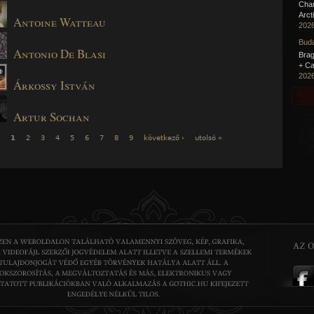
Cha
Arct
Antoine Watteau
2026
Buda
Antonio De Blasi
Brag
+ Ca
2026
Árkossy István
Artur Sochan
1
2
3
4
5
6
7
8
9
következő ›
utolsó »